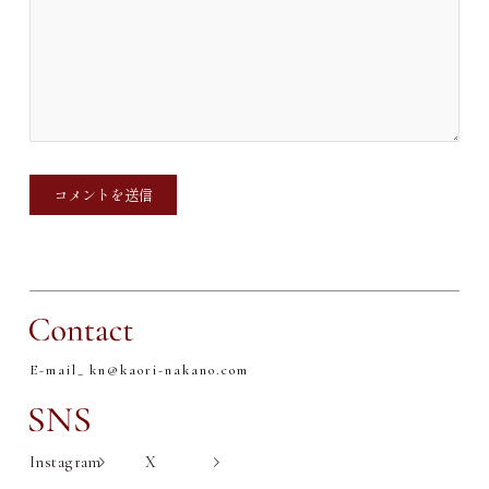
E-mail_
kn@kaori-nakano.com
Instagram
X