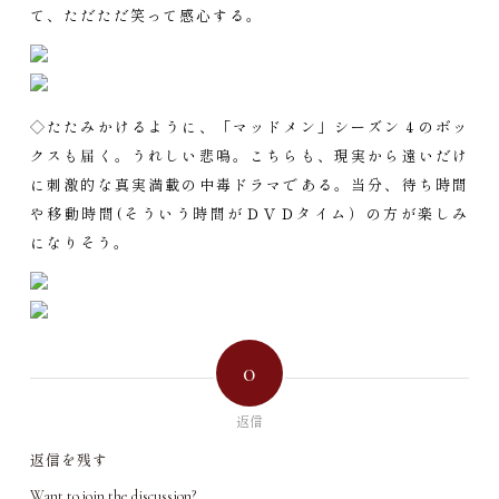
て、ただただ笑って感心する。
◇たたみかけるように、「マッドメン」シーズン４のボッ
クスも届く。うれしい悲鳴。こちらも、現実から遠いだけ
に刺激的な真実満載の中毒ドラマである。当分、待ち時間
や移動時間(そういう時間がＤＶＤタイム）の方が楽しみ
になりそう。
0
返信
返信を残す
Want to join the discussion?