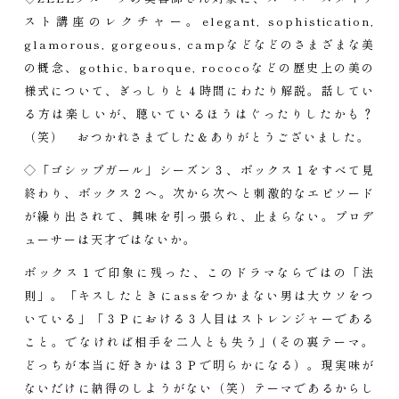
スト講座のレクチャー。elegant, sophistication,
glamorous, gorgeous, campなどなどのさまざまな美
の概念、gothic, baroque, rococoなどの歴史上の美の
様式について、ぎっしりと４時間にわたり解説。話してい
る方は楽しいが、聴いているほうはぐったりしたかも？
（笑） おつかれさまでした＆ありがとうございました。
◇「ゴシップガール」シーズン３、ボックス１をすべて見
終わり、ボックス２へ。次から次へと刺激的なエピソード
が繰り出されて、興味を引っ張られ、止まらない。プロデ
ューサーは天才ではないか。
ボックス１で印象に残った、このドラマならではの「法
則」。「キスしたときにassをつかまない男は大ウソをつ
いている」「３Ｐにおける３人目はストレンジャーである
こと。でなければ相手を二人とも失う」(その裏テーマ。
どっちが本当に好きかは３Ｐで明らかになる）。現実味が
ないだけに納得のしようがない（笑）テーマであるからし