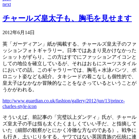
next
チャールズ皇太子も、胸毛を見せます
2012年6月14日
英「ガーディアン」紙が掲載する、チャールズ皇太子のファ
ッションフォトギャラリー。日本ではあまり見かけなかった
ショットがずらり。この方はすでにファッションアイコンと
しての地位を確立しているが、それはおもにスーツスタイル
においての話。このギャラリーでは、胸毛＋水泳パンツ、ポ
ロニット姿なども紹介。タキシードの着こなしも個性的で、
皇太子はなかなか冒険的なことをなさっているということが
うかがわれる。
http://www.guardian.co.uk/fashion/gallery/2012/jun/13/prince-
charles-style-icon
そういえば、前記事の「完璧以上ダンディ」氏が、チャール
ズ皇太子の手は指も太くたくましくていい手だ、と指摘して
いた（細部の観察がとにかく冷徹な方なのである）。戦争に
も行き、土いじりをする、ヤワではない英国貴族の伝統に連