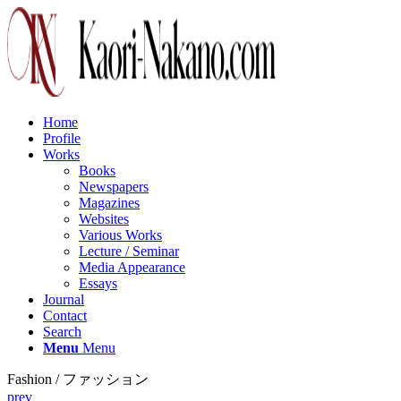
Home
Profile
Works
Books
Newspapers
Magazines
Websites
Various Works
Lecture / Seminar
Media Appearance
Essays
Journal
Contact
Search
Menu
Menu
Fashion / ファッション
prev