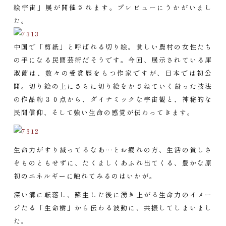
絵宇宙」展が開催されます。プレビューにうかがいまし
た。
中国で「剪紙」と呼ばれる切り絵。貧しい農村の女性たち
の手になる民間芸術だそうです。今回、展示されている庫
淑蘭は、数々の受賞歴をもつ作家ですが、日本では初公
開。切り絵の上にさらに切り絵をかさねていく凝った技法
の作品約３０点から、ダイナミックな宇宙観と、神秘的な
民間信仰、そして強い生命の感覚が伝わってきます。
生命力がすり減ってるなあ…とお疲れの方、生活の貧しさ
をものともせずに、たくましくあふれ出てくる、豊かな原
初のエネルギーに触れてみるのはいかが。
深い溝に転落し、蘇生した後に湧き上がる生命力のイメー
ジたる「生命樹」から伝わる波動に、共振してしまいまし
た。