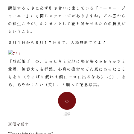
講演するときに必ず引き合いに出している「ヒーロー・ジ
ャーニー」にも同じメッセージがありますね。どん底から
の蘇生こそが、ホンモノとして花を開かせるための勝負だ
ということ。
８月１日から９月１７日まで。入場無料ですよ！
「剪紙娘子」の、どっしりと大地に根を張るおおらかさと
愛嬌、包容力と吉祥感。心身の疲労のどん底にあったこと
もあり（やっぱり疲れは顔にモロに出るなあ(-_-;)）、あ
あ、あやかりたい（笑）、と願って記念写真。
0
返信
返信を残す
Want to join the discussion?