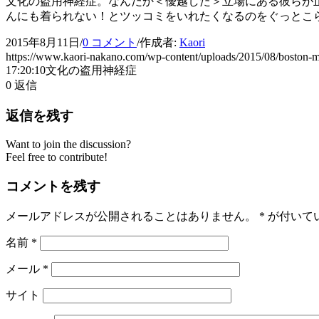
文化の盗用神経症。なんだか＜優越した＞立場にある彼らが
んにも着られない！とツッコミをいれたくなるのをぐっとこ
2015年8月11日
/
0 コメント
/
作成者:
Kaori
https://www.kaori-nakano.com/wp-content/uploads/2015/08/boston-
17:20:10
文化の盗用神経症
0
返信
返信を残す
Want to join the discussion?
Feel free to contribute!
コメントを残す
メールアドレスが公開されることはありません。
*
が付いて
名前
*
メール
*
サイト