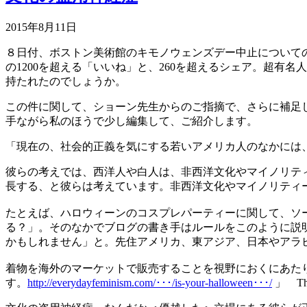
2015年8月11日
８日付、ボストン美術館のキモノウェンズデー中止についての
の1200を超える「いいね」と、260を超えるシェア。超
持たれたのでしょうか。
この件に関して、ショーン先生からのご指摘で、さらに補足
手ながら私のほうで少し編集して、ご紹介します。
「現在の、
社会的正義を気にする若いアメリカ人のなかには
彼らの考えでは、西洋人や白人は、非西洋文化やマイノリテ
長する、と彼らは考えています。
非西洋文化やマイノリティ
たとえば、ハロウィーンのコスプレパーティーに関して、ソー
る？」。そのなかでブログの書き手はルールをこのように説
かもしれません」と。先住アメリカ、東アジア、日本やアラ
着物を海外のマーケットで販売することを視野におくにあた
す。
http://everydayfeminism.com/･･･/is-your-halloween･･･/
」 Than