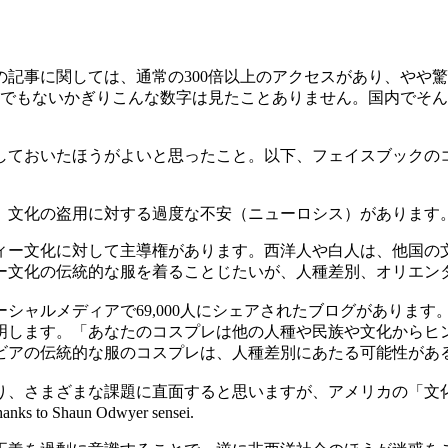
記事に関しては、通常の300倍以上のアクセスがあり、やや
有名人でもないかぎりこんな数字は見たことありません。国内で
しておいたほうがよいと思ったこと。以下、フェイスブックの
、文化の盗用に対する過度な不安（ニューロシス）があります
ィー文化に対して主導権があります。西洋人や白人は、他国の
ー文化の伝統的な服を着ることじたいが、人種差別、オリエン
シャルメディアで69,000人にシェアされたブログがありま
明します。「あなたのコスプレは他の人種や民族や文化からヒ
ビアの伝統的な服のコスプレは、人種差別にあたる可能性があ
り、さまざまな課題に直面すると思いますが、アメリカの「文
ks to Shaun Odwyer sensei.