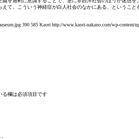
正義を過剰に意識することで、逆に非西洋社会のほうが迷惑を
らえて。こういう神経症が白人社会のなかにある、ということ
museum.jpg
390
585
Kaori
http://www.kaori-nakano.com/wp-content/u
いる欄は必須項目です