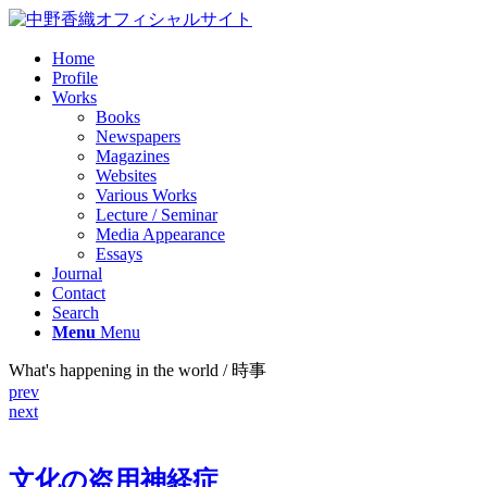
Home
Profile
Works
Books
Newspapers
Magazines
Websites
Various Works
Lecture / Seminar
Media Appearance
Essays
Journal
Contact
Search
Menu
Menu
What's happening in the world / 時事
prev
next
文化の盗用神経症