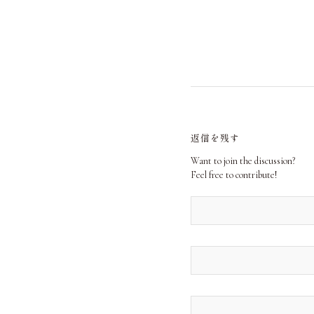
返信を残す
Want to join the discussion?
Feel free to contribute!