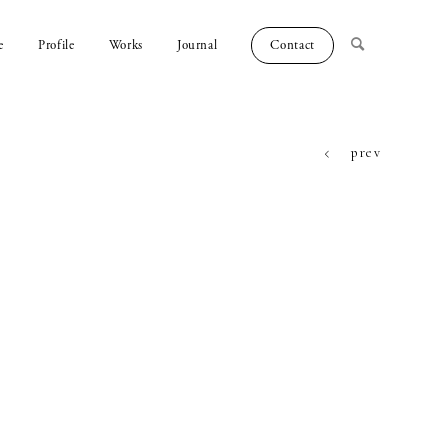
e
Profile
Works
Journal
Contact
prev