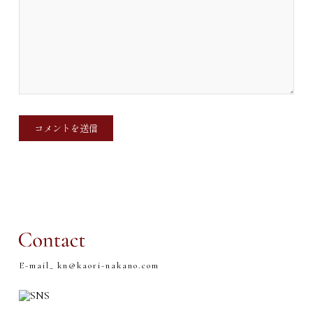
E-mail_
kn@kaori-nakano.com