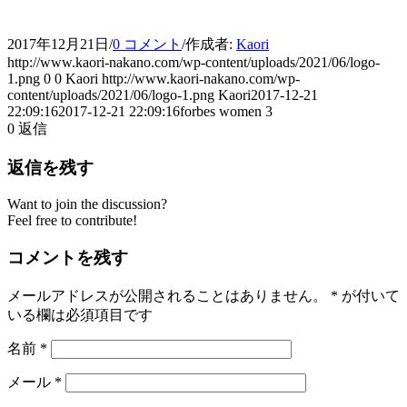
2017年12月21日
/
0 コメント
/
作成者:
Kaori
http://www.kaori-nakano.com/wp-content/uploads/2021/06/logo-
1.png
0
0
Kaori
http://www.kaori-nakano.com/wp-
content/uploads/2021/06/logo-1.png
Kaori
2017-12-21
22:09:16
2017-12-21 22:09:16
forbes women 3
0
返信
返信を残す
Want to join the discussion?
Feel free to contribute!
コメントを残す
メールアドレスが公開されることはありません。
*
が付いて
いる欄は必須項目です
名前
*
メール
*