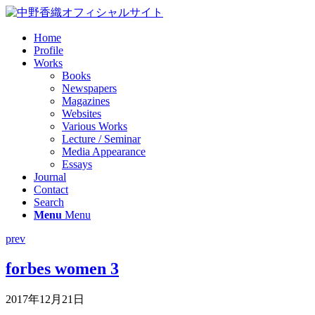
Home
Profile
Works
Books
Newspapers
Magazines
Websites
Various Works
Lecture / Seminar
Media Appearance
Essays
Journal
Contact
Search
Menu
Menu
prev
forbes women 3
2017年12月21日