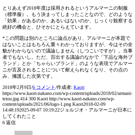
とりあえず2018年度は採用されるというアルマーニの制服
（標準服）。もう決まってしまったことなので、どのような
「効果」があるのか、あるいはないのか、じっくり観察する
絶好の機会と、ひそかにとらえています。
*この問題は別のところに論点があり、アルマーニが本題で
はないことはもちろん重々わかっておりますが、今はその全
貌がわからないので議論しません（しつこいですが）。当事
者でもないし。ただ、百出する議論のなかで「下品な海外ブ
ランド」とか「ちゃらいブランド」のような表現でアルマー
ニが言及されることについて耐えられなくなり、その点の
み、擁護した次第です。
2018年2月9日
/
6 コメント
/
作成者:
Kaori
https://www.kaori-nakano.com/wp-content/uploads/2018/02/armani-
teiou.jpg
414
300
Kaori
http://www.kaori-nakano.com/wp-
content/uploads/2021/06/logo-1.png
Kaori
2018-02-09
14:48:19
2025-09-07 10:19:22
ジョルジオ・アルマーニが日本に
してくれたこと
6
返信