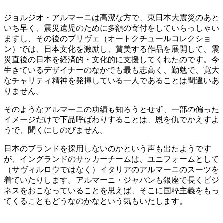
ジョルジオ・アルマーニは高潔な方で、東日本大震災のあと
いち早く、震災遺児のために多額の寄付をしていらっしゃい
ますし、その後のプリヴェ（オートクチュールコレクショ
ン）では、日本文化を激励し、賛美する作品を展開して、震
災直後の日本を経済的・文化的に支援してくれたのです。今
生きているデザイナーのなかでも最も志高く、勤勉で、寛大
なチャリティ精神を発揮している一人であることは間違いあ
りません。
そのようなアルマーニの功績も知ろうとせず、一部の偏った
イメージだけで下品呼ばわりすることは、恩を仇でかえすよ
うで、聞くにしのびません。
日本のブランドを採用しないのかという声も出たようです
が、イングランドのサッカーチームは、ユニフォームとして
（サヴィルロウではなく）イタリアのアルマーニのスーツを
着ていたりします。アルマーニ・ジャパンも銀座で長くビジ
ネスをおこなっていることを思えば、そこに国粋主義をもっ
てくることもどうなのかなという気もいたします。