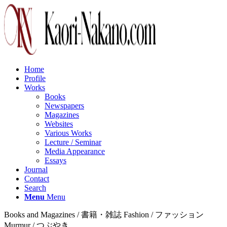
Home
Profile
Works
Books
Newspapers
Magazines
Websites
Various Works
Lecture / Seminar
Media Appearance
Essays
Journal
Contact
Search
Menu
Menu
Books and Magazines / 書籍・雑誌 Fashion / ファッション
Murmur / つぶやき