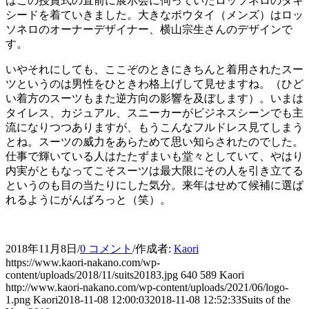
はこの授賞式の直前に展示会に伺っていたロッソネロのタキ
シードを着ていきました。大きなボウタイ（メンズ）はロッ
ソネロのオーナーデザイナー、横山宗生さんのデザインで
す。
いやそれにしても、ここぞのときにきちんと着用されたスー
ツというのは男性をひときわ格上げして見せますね。（ひど
い着方のスーツもまた逆方向の影響を及ぼします）。いまは
タイレス、カジュアル、スニーカーがビジネスシーンでも主
流になりつつありますが、もうこんなフルドレス見てしまう
とね。スーツの威力をあらためて思い知らされたのでした。
仕事で輝いている人はたたずまいも堂々としていて、やはり
内実がともなってこそスーツは最大限にその人を引き立てる
というのも目の当たりにした気分。来年はせめて候補に選ば
れるようにがんばろっと（笑）。
2018年11月8日
/
0 コメント
/
作成者:
Kaori
https://www.kaori-nakano.com/wp-
content/uploads/2018/11/suits20183.jpg
640
589
Kaori
http://www.kaori-nakano.com/wp-content/uploads/2021/06/logo-
1.png
Kaori
2018-11-08 12:00:03
2018-11-08 12:52:33
Suits of the