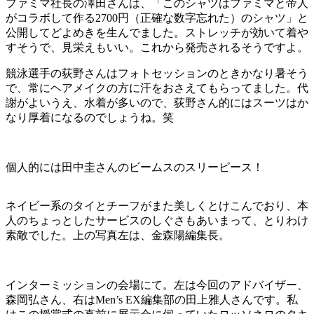
ファミマ社長の澤田さんは、「このシャツはファミマと帝人
がコラボして作る2700円（正確な数字忘れた）のシャツ」と
公開してどよめきを生んでました。ストレッチが効いて着や
すそうで、見栄えもいい。これから発売されるそうですよ。
競泳選手の荻野さんはフォトセッションのときかなり暑そう
で、常にヘアメイクの方に汗をおさえてもらってました。代
謝がよいうえ、水着が多いので、荻野さん的にはスーツはか
なり厚着になるのでしょうね。笑
個人的には田中圭さんのビームスのスリーピース！
ネイビー系のタイとチーフがまた美しくとけこんでおり、本
人のちょっとしたサービスのしぐさもあいまって、とりわけ
素敵でした。上の写真左は、金森陽編集長。
インターミッションの会場にて。左は今回のアドバイザー、
森岡弘さん、右はMen’s EX編集部の田上雅人さんです。私