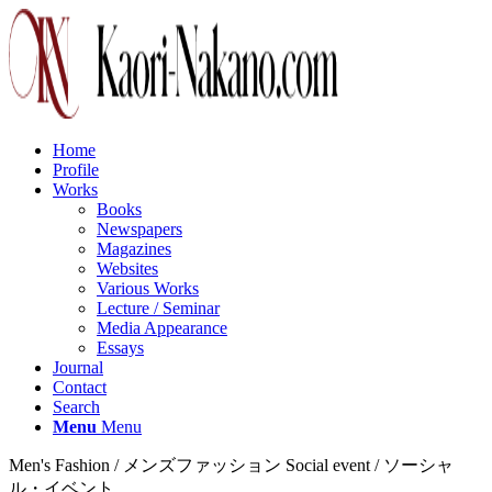
Home
Profile
Works
Books
Newspapers
Magazines
Websites
Various Works
Lecture / Seminar
Media Appearance
Essays
Journal
Contact
Search
Menu
Menu
Men's Fashion / メンズファッション Social event / ソーシャ
ル・イベント