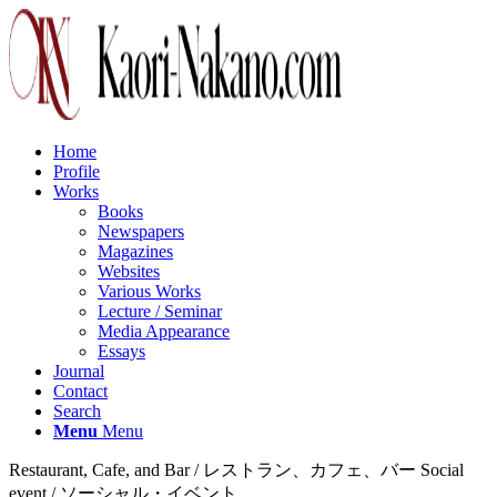
Home
Profile
Works
Books
Newspapers
Magazines
Websites
Various Works
Lecture / Seminar
Media Appearance
Essays
Journal
Contact
Search
Menu
Menu
Restaurant, Cafe, and Bar / レストラン、カフェ、バー Social
event / ソーシャル・イベント