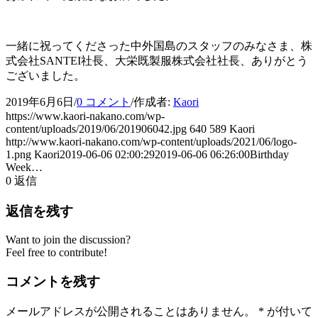
一緒に祝ってくださった中外国島のスタッフのみなさま、株
式会社SANTEI社長、大栄既製服株式会社社長、ありがとう
ございました。
2019年6月6日
/
0 コメント
/
作成者:
Kaori
https://www.kaori-nakano.com/wp-
content/uploads/2019/06/201906042.jpg
640
589
Kaori
http://www.kaori-nakano.com/wp-content/uploads/2021/06/logo-
1.png
Kaori
2019-06-06 02:00:29
2019-06-06 06:26:00
Birthday
Week…
0
返信
返信を残す
Want to join the discussion?
Feel free to contribute!
コメントを残す
メールアドレスが公開されることはありません。
*
が付いて