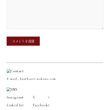
E-mail_
kn@kaori-nakano.com
Instagram
X
Linked In
Facebook