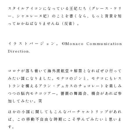
スタイルアイコンになっている王妃たち（グレース・ケリ
ー、シャルレーヌ妃）のことを書くなら、もっと背景を知
っておかねばなりませんね（反省）。
イラストバージョン。©Monaco Communication
Direction.
コロナが落ち着いて海外渡航堂々解禁となればぜひ行って
みたい国になりました。モナコのジンと、モナコにもレス
トランを構えるアラン・デュカスのチョコレートを楽しみ
つつの脳内モナコツアー。薔薇の舞踏会、機会があれば参
加してみたい。笑
ほかの小国に関してもこんなバーチャルトリップがあれ
ば、この移動不自由な時期にこそ学んでみたいと思いま
す。