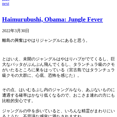
next
Haimurubushi, Obama: Jungle Fever
2022年3月30日
離島の興奮はやはりジャングルにあると思う。
とはいえ、未開のジャングルはやはりハブがでてくるし、巨
大なバッタがぶんぶん飛んでくるし、タランチュラ級のクモ
がいたるところに巣をはっている（宮古島ではタランチュラ
級クモの大群に、心底、恐怖を感じた）。
その点、はいむるぶし内のジャングルなら、あぶないものに
遭遇する確率はかなり低くなるので、おこさま連れの方にも
比較的安心です。
ジャングルの中を歩いていると、いろんな精霊がまわりにい
るような、不思議な感覚に満たされますね。