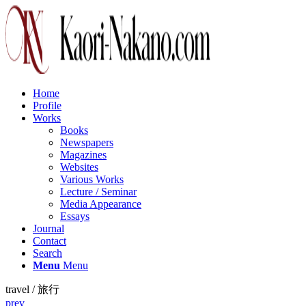
Home
Profile
Works
Books
Newspapers
Magazines
Websites
Various Works
Lecture / Seminar
Media Appearance
Essays
Journal
Contact
Search
Menu
Menu
travel / 旅行
prev