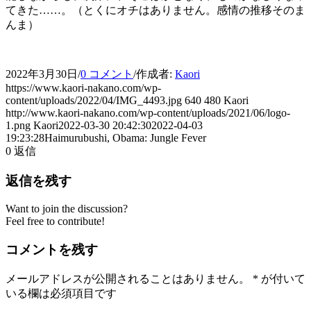
てきた……。（とくにオチはありません。感情の推移そのま
んま）
2022年3月30日
/
0 コメント
/
作成者:
Kaori
https://www.kaori-nakano.com/wp-
content/uploads/2022/04/IMG_4493.jpg
640
480
Kaori
http://www.kaori-nakano.com/wp-content/uploads/2021/06/logo-
1.png
Kaori
2022-03-30 20:42:30
2022-04-03
19:23:28
Haimurubushi, Obama: Jungle Fever
0
返信
返信を残す
Want to join the discussion?
Feel free to contribute!
コメントを残す
メールアドレスが公開されることはありません。
*
が付いて
いる欄は必須項目です