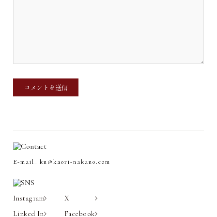
E-mail_
kn@kaori-nakano.com
Instagram
X
Linked In
Facebook