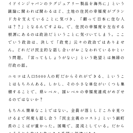
イドインジャパンのラグジュアリー製品を海外に」という
議論に関われば関わるほど、土地の住民の幸福度がブラン
ド力を支えていることに気づき、「翻って日本に住む人
は？？」となるんですよね。で、住民の幸福度を左右する
根源にあるのは政治だということに気づいてしまう。ここ
でいう政治は、決して「政党」云々の政治ではありませ
ん。どれだけ民主的な話し合いがおこなわれているかとい
う問題。「言ってもしょうがない」という絶望とは無縁の
行政の話。
ニセコは人口5000人の町だからそれができる、というこ
とはもちろんある。しかし、その小さな単位がいくつも集
積することで、県レベル、国レベルの幸福度達成がめざせ
るのではないか？
もちろん簡単なことではない。全員が落としどころを見つ
けるまで何度も話し合う「民主主義のコスト」という副町
長のことばが重かった。困難で、混沌としている。だから