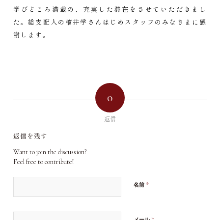
学びどころ満載の、充実した滞在をさせていただきまし
た。総支配人の楠井学さんはじめスタッフのみなさまに感
謝します。
0
返信
返信を残す
Want to join the discussion?
Feel free to contribute!
*
名前
*
メール