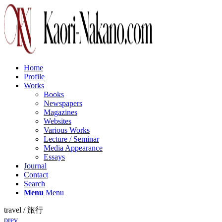
Home
Profile
Works
Books
Newspapers
Magazines
Websites
Various Works
Lecture / Seminar
Media Appearance
Essays
Journal
Contact
Search
Menu
Menu
travel / 旅行
prev