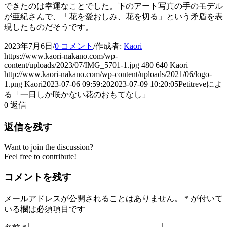
できたのは幸運なことでした。下のアート写真の手のモデル
が亜紀さんで、「花を愛おしみ、花を切る」という矛盾を表
現したものだそうです。
2023年7月6日
/
0 コメント
/
作成者:
Kaori
https://www.kaori-nakano.com/wp-
content/uploads/2023/07/IMG_5701-1.jpg
480
640
Kaori
http://www.kaori-nakano.com/wp-content/uploads/2021/06/logo-
1.png
Kaori
2023-07-06 09:59:20
2023-07-09 10:20:05
Petitreveによ
る「一日しか咲かない花のおもてなし」
0
返信
返信を残す
Want to join the discussion?
Feel free to contribute!
コメントを残す
メールアドレスが公開されることはありません。
*
が付いて
いる欄は必須項目です