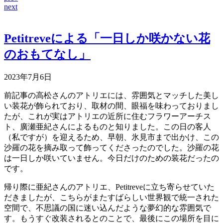
next
Petitreveによる「一日しか咲かない花
のおもてなし」
2023年7月6日
前記事の高松さんのアトリエには、雰囲気とマッチした美し
い装花が飾られており、取材の間、眼福を味わっておりまし
たが、これが実はアトリエの近所に住むフラワーアーチス
ト、廣瀬亜紀さんによるものと知りました。この日の客人
（私ですが）を迎えるため、早朝、氷見市まで出かけ、この
沙羅の花を摘み取って飾ってくださったのでした。沙羅の花
は一日しか咲いていません。今日だけのための装花だったの
です。
帰り際に亜紀さんのアトリエ、Petitreveに立ち寄らせていた
だきましたが、こちらがまたすばらしい世界観で統一された
空間で、不思議の国に迷い込んだような夢幻的な雰囲気で
す。
もうすぐ改装されるとのことで、最後にこの場所を目に