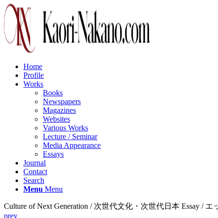
Home
Profile
Works
Books
Newspapers
Magazines
Websites
Various Works
Lecture / Seminar
Media Appearance
Essays
Journal
Contact
Search
Menu
Menu
Culture of Next Generation / 次世代文化・次世代日本 Essay / 
prev