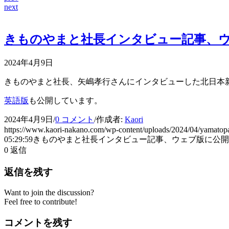
next
きものやまと社長インタビュー記事、
2024年4月9日
きものやまと社長、矢嶋孝行さんにインタビューした北日本
英語版
も公開しています。
2024年4月9日
/
0 コメント
/
作成者:
Kaori
https://www.kaori-nakano.com/wp-content/uploads/2024/04/yamatopa
05:29:59
きものやまと社長インタビュー記事、ウェブ版に公開
0
返信
返信を残す
Want to join the discussion?
Feel free to contribute!
コメントを残す