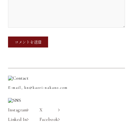
E-mail_
kn@kaori-nakano.com
Instagram
X
Linked In
Facebook