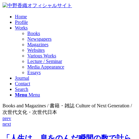
Home
Profile
Works
Books
Newspapers
Magazines
Websites
Various Works
Lecture / Seminar
Media Appearance
Essays
Journal
Contact
Search
Menu
Menu
Books and Magazines / 書籍・雑誌 Culture of Next Generation /
次世代文化・次世代日本
prev
next
「人生は、息をのんだ瞬間の数で計ら