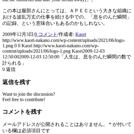
この本は服部さんにとっては、ＡＰＥＣという大きな組織に
おける波乱万丈の仕事を続ける中での、「息をのんだ瞬間」
の記録、という意味合いもあるのかもしれない。
2009年12月3日
/
0 コメント
/
作成者:
Kaori
http://www.kaori-nakano.com/wp-content/uploads/2021/06/logo-
1.png
0
0
Kaori
http://www.kaori-nakano.com/wp-
content/uploads/2021/06/logo-1.png
Kaori
2009-12-03
12:50:00
2009-12-03 12:50:00
「人生は、息をのんだ瞬間の数で
計られる」
0
返信
返信を残す
Want to join the discussion?
Feel free to contribute!
コメントを残す
メールアドレスが公開されることはありません。
*
が付いて
いる欄は必須項目です