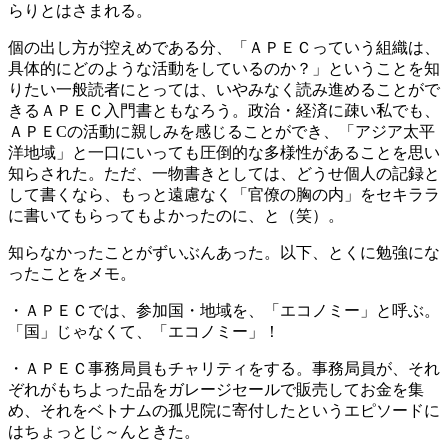
らりとはさまれる。
個の出し方が控えめである分、「ＡＰＥＣっていう組織は、
具体的にどのような活動をしているのか？」ということを知
りたい一般読者にとっては、いやみなく読み進めることがで
きるＡＰＥＣ入門書ともなろう。政治・経済に疎い私でも、
ＡＰＥCの活動に親しみを感じることができ、「アジア太平
洋地域」と一口にいっても圧倒的な多様性があることを思い
知らされた。ただ、一物書きとしては、どうせ個人の記録と
して書くなら、もっと遠慮なく「官僚の胸の内」をセキララ
に書いてもらってもよかったのに、と（笑）。
知らなかったことがずいぶんあった。以下、とくに勉強にな
ったことをメモ。
・ＡＰＥＣでは、参加国・地域を、「エコノミー」と呼ぶ。
「国」じゃなくて、「エコノミー」！
・ＡＰＥＣ事務局員もチャリティをする。事務局員が、それ
ぞれがもちよった品をガレージセールで販売してお金を集
め、それをベトナムの孤児院に寄付したというエピソードに
はちょっとじ～んときた。