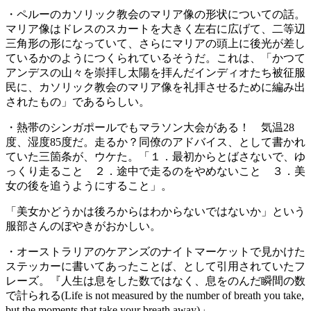
・ペルーのカソリック教会のマリア像の形状についての話。
マリア像はドレスのスカートを大きく左右に広げて、二等辺
三角形の形になっていて、さらにマリアの頭上に後光が差し
ているかのようにつくられているそうだ。これは、「かつて
アンデスの山々を崇拝し太陽を拝んだインディオたち被征服
民に、カソリック教会のマリア像を礼拝させるために編み出
されたもの」であるらしい。
・熱帯のシンガポールでもマラソン大会がある！ 気温28
度、湿度85度だ。走るか？同僚のアドバイス、として書かれ
ていた三箇条が、ウケた。「１．最初からとばさないで、ゆ
っくり走ること ２．途中で走るのをやめないこと ３．美
女の後を追うようにすること」。
「美女かどうかは後ろからはわからないではないか」という
服部さんのぼやきがおかしい。
・オーストラリアのケアンズのナイトマーケットで見かけた
ステッカーに書いてあったことば、として引用されていたフ
レーズ。『人生は息をした数ではなく、息をのんだ瞬間の数
で計られる(Life is not measured by the number of breath you take,
but the moments that take your breath away)」。