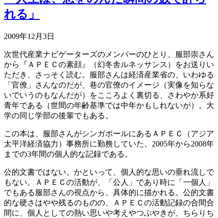
れる」
2009年12月3日
次世代産業ナビゲーターズのメンバーのひとり、服部崇さん
から『ＡＰＥＣの素顔』（幻冬舎ルネッサンス）をお送りい
ただき、さっそく読む。服部さんは経済産業省の、いわゆる
「官僚」さんなのだが、巷の官僚のイメージ（実像を知らな
いでいうのもなんだが）をこころよく裏切る、さわやか系好
青年である（世間の年齢基準では中年かもしれないが）。大
学の同じ学部の後輩でもある。
この本は、服部さんがシンガポールにあるＡＰＥＣ（アジア
太平洋経済協力）事務所に勤務していた、2005年から2008年
までの3年間の個人的な記録である。
公的文書ではない。かといって、個人的な思いの垂れ流しで
もない。ＡＰＥＣの活動が、「公人」であり時に「一個人」
でもある服部さんの視点から、具体的に描かれる。公的文書
的な硬さはやや残るのものの、ＡＰＥＣの活動記録の合間合
間に、個人としての熱い思いや考えやつぶやきが、ちらりち