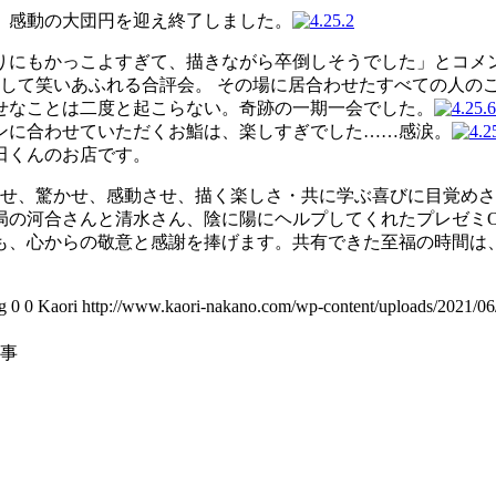
、感動の大団円を迎え終了しました。
りにもかっこよすぎて、描きながら卒倒しそうでした」とコメ
そして笑いあふれる合評会。 その場に居合わせたすべての人の
せなことは二度と起こらない。奇跡の一期一会でした。
ンに合わせていただくお鮨は、楽しすぎでした……感涙。
田くんのお店です。
ませ、驚かせ、感動させ、描く楽しさ・共に学ぶ喜びに目覚め
局の河合さんと清水さん、陰に陽にヘルプしてくれたプレゼミ
にも、心からの敬意と感謝を捧げます。共有できた至福の時間は
g
0
0
Kaori
http://www.kaori-nakano.com/wp-content/uploads/2021/06
仕事