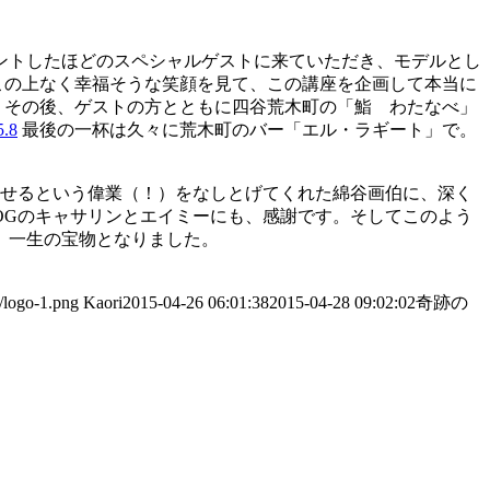
ントしたほどのスペシャルゲストに来ていただき、モデルとし
この上なく幸福そうな笑顔を見て、この講座を企画して本当に
その後、ゲストの方とともに四谷荒木町の「鮨 わたなべ」
最後の一杯は久々に荒木町のバー「エル・ラギート」で。
させるという偉業（！）をなしとげてくれた綿谷画伯に、深く
OGのキャサリンとエイミーにも、感謝です。そしてこのよう
、一生の宝物となりました。
/logo-1.png
Kaori
2015-04-26 06:01:38
2015-04-28 09:02:02
奇跡の