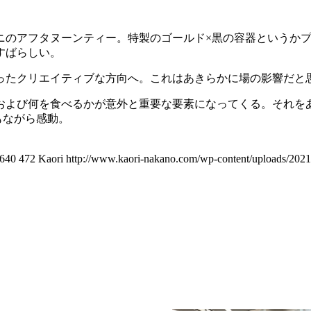
ニのアフタヌーンティー。特製のゴールド×黒の容器というかプ
すばらしい。
ったクリエイティブな方向へ。これはあきらかに場の影響だと
および何を食べるかが意外と重要な要素になってくる。それを
もながら感動。
640
472
Kaori
http://www.kaori-nakano.com/wp-content/uploads/2021