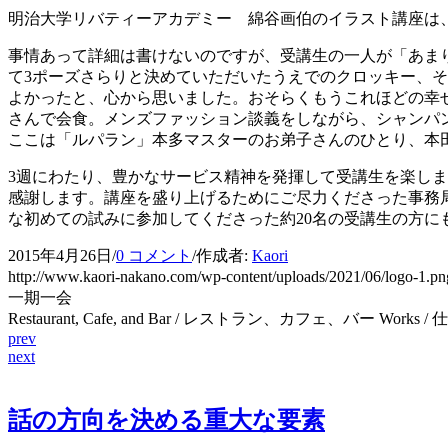
明治大学リバティーアカデミー 綿谷画伯のイラスト講座は
事情あって詳細は書けないのですが、受講生の一人が「あま
て3ポーズさらりと決めていただいたうえでのクロッキー、
よかったと、心から思いました。おそらくもうこれほどの幸
さんで会食。メンズファッション談義をしながら、シャンパ
ここは「ルパラン」本多マスターのお弟子さんのひとり、本
3週にわたり、豊かなサービス精神を発揮して受講生を楽し
感謝します。講座を盛り上げるためにご尽力くださった事務
な初めての試みに参加してくださった約20名の受講生の方
2015年4月26日
/
0 コメント
/
作成者:
Kaori
http://www.kaori-nakano.com/wp-content/uploads/2021/06/logo-1.pn
一期一会
Restaurant, Cafe, and Bar / レストラン、カフェ、バー Works / 
prev
next
話の方向を決める重大な要素