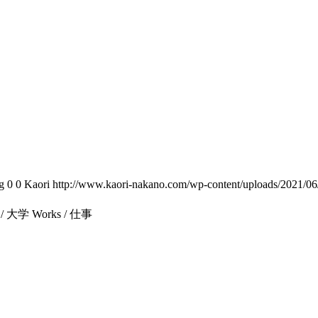
g
0
0
Kaori
http://www.kaori-nakano.com/wp-content/uploads/2021/06
 / 大学 Works / 仕事