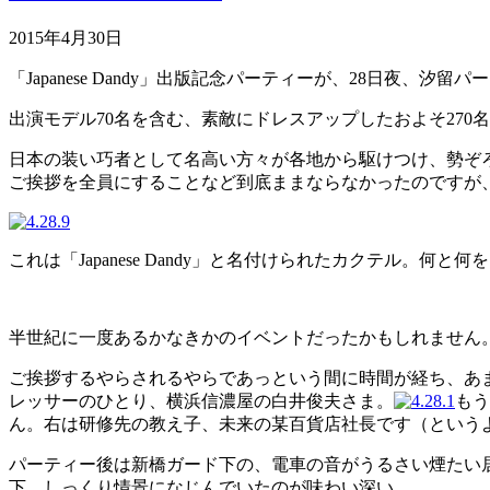
2015年4月30日
「Japanese Dandy」出版記念パーティーが、28日夜、汐
出演モデル70名を含む、素敵にドレスアップしたおよそ270
日本の装い巧者として名高い方々が各地から駆けつけ、勢ぞ
ご挨拶を全員にすることなど到底ままならなかったのですが
これは「Japanese Dandy」と名付けられたカクテル
半世紀に一度あるかなきかのイベントだったかもしれません
ご挨拶するやらされるやらであっという間に時間が経ち、あ
レッサーのひとり、横浜信濃屋の白井俊夫さま。
もう
ん。右は研修先の教え子、未来の某百貨店社長です（というよ
パーティー後は新橋ガード下の、電車の音がうるさい煙たい
下。しっくり情景になじんでいたのが味わい深い。