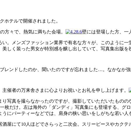
留パークホテルで開催されました。
名の方々で、熱気に満ちた会場。
壁には登場した方、一
ろい。メンズファッション業界で有名な方々が、このように一
、美しく装った男女が特別感を醸し出していて、写真集出版を
。何と何をブレンドしたのか、聞いたのですが忘れました…。なかな
。主催者の万来舎さまに心よりお祝いとお礼を申し上げます。
まり写真を撮らなかったのですが、撮影していただいたものの
一枚だけ。左は海外の「ダンディ」写真集にも登場する、グローバ
うにパーティーなどでは、肩身の狭い思いをしがちな若い人を「
居酒屋にて10人ほどでさらっと二次会。スリーピースやカクテ