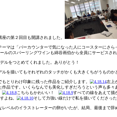
講座の第２回目も開講されました。
テーマは「バーカウンターで気になった人にコースターにさら
ールのスパーリングワインも綿谷画伯から全員にサービスされ
モデルをつとめてくれました。ありがとう！
デルを描いてもそれぞれのタッチがかくも大きくちがうものか
でもとりわけ印象に残った作品をご紹介します。
左上
た作品です。いくらなんでも美化しすぎだろうという声も多々
。
こちらもかわいい！
すべての線をあえて描
すよね。
そして力強い線だけで私を描いてくださった
なレベルのイラストレーターの卵がいたが、結局、最後まで辞