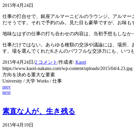
2015年4月24日
仕事の打合せで、銀座アルマーニビルのラウンジ。アルマー
だそうです。それで予約のみ。見た目も豪華ですが、お味も
地味なはずの仕事の打ち合わせの内容は、当初予想もしなか
仕事だけではない。あらゆる種類の交渉や議論には、場所、
す。場を選んでくれたKさんのパワフルな交渉力にも、いつ
2015年4月24日
/
2 コメント
/
作成者:
Kaori
https://www.kaori-nakano.com/wp-content/uploads/2015/04/4.23.jpg
方向を決める重大な要素
University / 大学 Works / 仕事
prev
next
素直な人が、生き残る
2015年4月19日