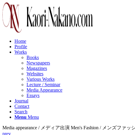
Home
Profile
Works
Books
Newspapers
Magazines
Websites
Various Works
Lecture / Seminar
Media Appearance
Essays
Journal
Contact
Search
Menu
Menu
Media appearance / メディア出演 Men's Fashion / メンズファッ
prev