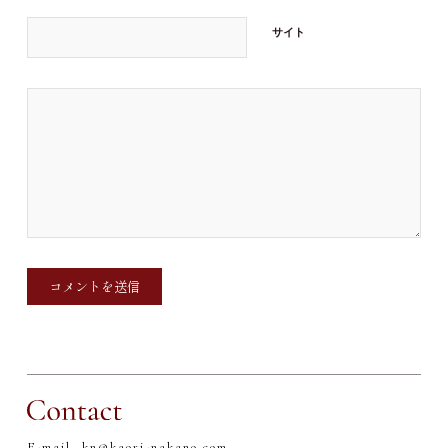
サイト
E-mail_
kn@kaori-nakano.com