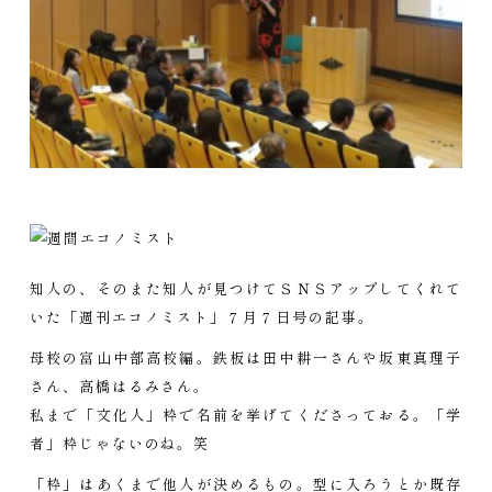
知人の、そのまた知人が見つけてＳＮＳアップしてくれて
いた「週刊エコノミスト」７月７日号の記事。
母校の富山中部高校編。鉄板は田中耕一さんや坂東真理子
さん、高橋はるみさん。
私まで「文化人」枠で名前を挙げてくださっておる。「学
者」枠じゃないのね。笑
「枠」はあくまで他人が決めるもの。型に入ろうとか既存