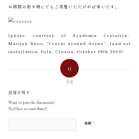
お時間の許す時にでもご笑覧いただければ幸いです。
(photo: courtesy of Academia Cravatica;
Marijan Busic “Cravat around Arena”, land-art
installation, Pula, Croatia, October 18th 2003)
0
返信
返信を残す
Want to join the discussion?
Feel free to contribute!
*
名前