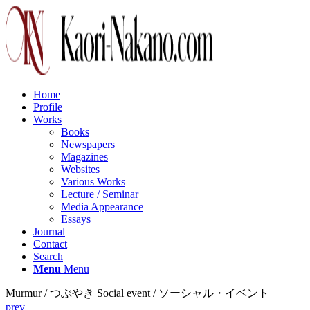
Home
Profile
Works
Books
Newspapers
Magazines
Websites
Various Works
Lecture / Seminar
Media Appearance
Essays
Journal
Contact
Search
Menu
Menu
Murmur / つぶやき Social event / ソーシャル・イベント
prev