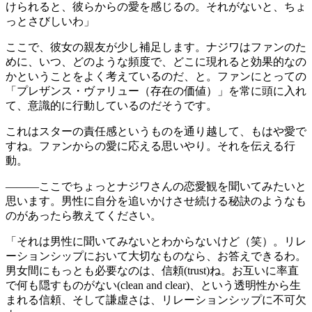
けられると、彼らからの愛を感じるの。それがないと、ちょ
っとさびしいわ」
ここで、彼女の親友が少し補足します。ナジワはファンのた
めに、いつ、どのような頻度で、どこに現れると効果的なの
かということをよく考えているのだ、と。ファンにとっての
「プレザンス・ヴァリュー（存在の価値）」を常に頭に入れ
て、意識的に行動しているのだそうです。
これはスターの責任感というものを通り越して、もはや愛で
すね。ファンからの愛に応える思いやり。それを伝える行
動。
―――ここでちょっとナジワさんの恋愛観を聞いてみたいと
思います。男性に自分を追いかけさせ続ける秘訣のようなも
のがあったら教えてください。
「それは男性に聞いてみないとわからないけど（笑）。リレ
ーションシップにおいて大切なものなら、お答えできるわ。
男女間にもっとも必要なのは、信頼(trust)ね。お互いに率直
で何も隠すものがない(clean and clear)、という透明性から生
まれる信頼、そして謙虚さは、リレーションシップに不可欠