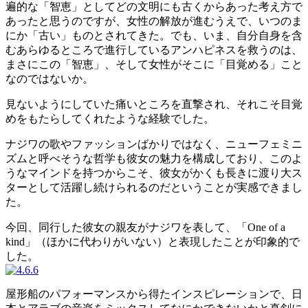
遍的な「智恵」としてどの文明にも古くからあった考え方で
あったと思うのですが、女性の解放が進むうえで、いつのま
にか「古い」ものとされてきた。でも、いま、自分自身を含
むあらゆるところで進行しているアンハピネスを救うのは、
まさにこの「智恵」、そして女性がそこに「目覚める」こと
なのではないか。
見ないようにしていた痛いところを直撃され、それこそ目覚
めをもたらしてくれたような経験でした。
ナジワの歌やファッションばかりではなく、ニューフェミニ
ズムと呼べそうな哲学も彼女の魅力を構成しており、このよ
うなマインドを持つからこそ、彼女がかくも長きに渡り大ス
ターとして活躍し続けられるのだということが実感できまし
た。
今回、同行した彼女の親友がナジワを表して、「One of a
kind」（ほかに代わりがいない）と表現したことが印象的で
した。
屋形船のパフォーマンスから得たインスピレーションで、日