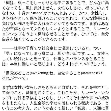
「樹は、根っこをしっかりと地中に張ることで、どんなに高
くなっても、嵐に負けません。女性らしさは、根っこのよう
なもの。中身(substance)がきちんとあって、かつ、女性らし
さを根本として保ち続けることができれば、どんな障害にも
負けない強さを手に入れることができるのです。まずはあな
たが主体となって女性らしくいようとすることで、リレーシ
ョンシップをうまく機能させることができ、ひいては、自分
自身を強くすることができるのです」
―――仕事や子育てや社会奉仕に没頭していると、つい
「男」になってしまう身には、耳が痛い話です……。女性ら
しくい続けたいと思っても、仕事とのバランスをとること
は、本当に難しいと感じます。どうすればいいのでしょう。
「目覚めること(awakening)ね。自覚すること(awareness)！
それがすべて」
まずは女性が女らしさをきちんと自覚して、それを根本とし
て保つこと。愛情を注ぐこと。これこそが、リレーションシ
ップにおける幸福をもたらし、ひいてはそれが仕事上の成功
をももたらし、人生全般の幸せを感じられる秘訣である、と
いうこの考え方、というか古くて新しい「智恵」。人類に普