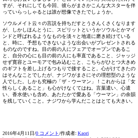
すが、それにしても今回、彼らがまさかこんな大スターを伴
っていらっしゃるとは誰が想像できたでしょうか。
ソウルメイト云々の言説を持ちだすとうさんくさくなります
が、しかしほんとうに、スピリットというかソウルとかマイ
ンドと呼ばれるようなものを淡々と地道に磨き続けている
と、時に、予想もできないような出会いがプレゼントされる
ものなのですね。目の前の人にフェアでオープンであるこ
と、自分の心にも目の前の人にも率直であること、ジャッジ
せず寛容とユーモアで包み込むこと、こちらがひとつ大きめ
のギフトを差し上げるつもりで接すること。心がけてきたの
はそんなことでしたが、ナジワがまさにその理想型のような
人でした。しかも究極の「ザ・ウーマン」！これからは「女
性らしくあること」も心がけなくてはね。言葉遣い、心遣
い、香水使いも含め、あたたかで愛ある「ウーマン」の余韻
を残していくこと。ナジワから学んだことはとても大きい。
2016年4月11日
/
0 コメント
/
作成者:
Kaori