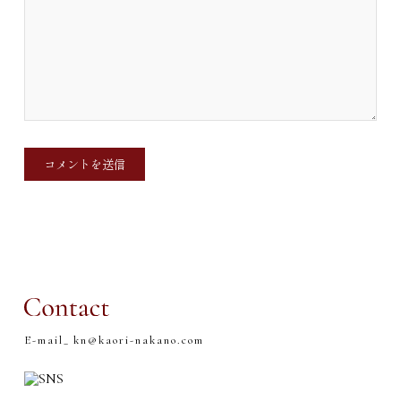
E-mail_
kn@kaori-nakano.com