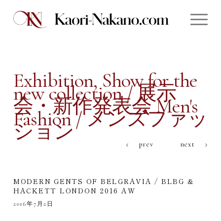
Exhibition, Show for the
new collection / 展示
会・新作発表会 Men's
Fashion / メンズファッ
ション
prev
next
MODERN GENTS OF BELGRAVIA / BLBG &
HACKETT LONDON 2016 AW
2016年7月2日