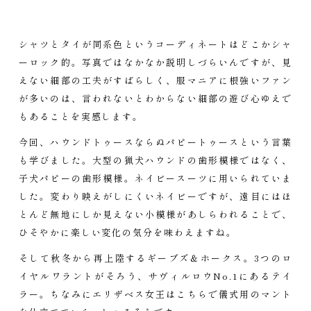
シャツとタイが同系色というコーディネートはどこかシャ
ーロック的。写真ではなかなか説明しづらいんですが、見
えない細部の工夫がすばらしく、服マニアに根強いファン
が多いのは、言われないとわからない細部の遊び心ゆえで
もあることを実感します。
今回、ハウンドトゥースならぬパピートゥースという言葉
も学びました。大型の猟犬ハウンドの歯形模様ではなく、
子犬パピーの歯形模様。ネイビースーツに用いられていま
した。変わり映えがしにくいネイビーですが、遠目にはほ
とんど無地にしか見えない小模様があしらわれることで、
ひそやかに楽しい変化の気分を味わえますね。
そして秋冬から再上陸するギーブズ＆ホークス。3つのロ
イヤルワラントがそろう、サヴィルロウNo.1にあるテイ
ラー。ちなみにエリザベス女王はこちらで儀式用のマント