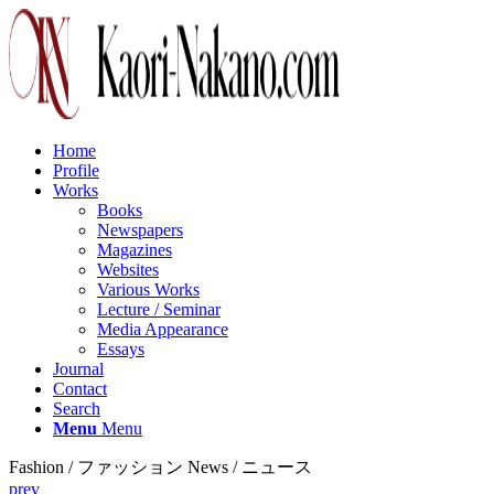
Home
Profile
Works
Books
Newspapers
Magazines
Websites
Various Works
Lecture / Seminar
Media Appearance
Essays
Journal
Contact
Search
Menu
Menu
Fashion / ファッション News / ニュース
prev