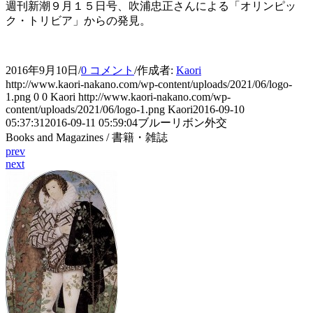
週刊新潮９月１５日号、吹浦忠正さんによる「オリンピッ
ク・トリビア」からの発見。
2016年9月10日
/
0 コメント
/
作成者:
Kaori
http://www.kaori-nakano.com/wp-content/uploads/2021/06/logo-
1.png
0
0
Kaori
http://www.kaori-nakano.com/wp-
content/uploads/2021/06/logo-1.png
Kaori
2016-09-10
05:37:31
2016-09-11 05:59:04
ブルーリボン外交
Books and Magazines / 書籍・雑誌
prev
next