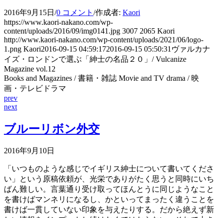
2016年9月15日
/
0 コメント
/
作成者:
Kaori
https://www.kaori-nakano.com/wp-
content/uploads/2016/09/img0141.jpg
3007
2065
Kaori
http://www.kaori-nakano.com/wp-content/uploads/2021/06/logo-
1.png
Kaori
2016-09-15 04:59:17
2016-09-15 05:50:31
ヴァルカナ
イズ・ロンドンで選ぶ「紳士の名品２０」/ Vulcanize
Magazine vol.12
Books and Magazines / 書籍・雑誌 Movie and TV drama / 映
画・テレビドラマ
prev
next
ブルーリボン外交
2016年9月10日
「いつものような感じでイギリス紳士について書いてくださ
い」という原稿依頼が、光栄でありがたく思うと同時にいち
ばん難しい。言葉通り受け取ってほんとうに同じようなこと
を書けばマンネリになるし、かといってまったく違うことを
書けば一貫していない印象を与えたりする。だから絶えず新