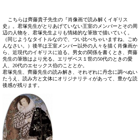
こちらは齊藤貴子先生の『肖像画で読み解くイギリス
史』。君塚先生がとりあげていない王室のメンバーとその周
辺の人物を、君塚先生よりも情緒的な筆致で描いていく。
（同じようなタイトルなので、つい比べちゃいますね、ごめ
んなさい。）後半は王室メンバー以外の人々を描く肖像画か
ら、近現代のイギリスに迫る。男女の関係を書くとき、齊藤
先生の筆致はより光る。エリザベス１世の50代のときの愛
人、20代のエセックス伯のこととか。
君塚先生、齊藤先生の読み解き、それぞれに丹念に調べぬい
たうえ、読み方と文体にオリジナリティがあって、豊かな読
後感が残ります。