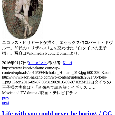
ニコラス・ヒリヤードが描く、エセックス伯ロバート・ドヴ
ルー。50代のエリザベス1世を惑わせた「白タイツの王子
様」。写真はWikimedia Public Domainより。
2016年9月7日
/
0 コメント
/
作成者:
Kaori
https://www.kaori-nakano.com/wp-
content/uploads/2016/09/Nicholas_Hilliard_013.jpg
600
320
Kaori
http://www.kaori-nakano.com/wp-content/uploads/2021/06/logo-
1.png
Kaori
2016-09-07 03:31:00
2016-09-07 03:34:22
白タイツの
王子様の実像は / 「肖像画で読み解くイギリス……」
Movie and TV drama / 映画・テレビドラマ
prev
next
Life with you could never be boring. / GG