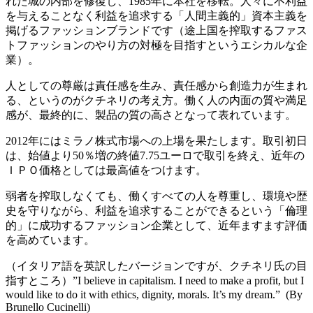
れた城の内部を修復し、1985年に本社を移転。人々に不利益
を与えることなく利益を追求する「人間主義的」資本主義を
掲げるファッションブランドです（途上国を搾取するファス
トファッションのやり方の対極を目指すというエシカルな企
業）。
人としての尊厳は責任感を生み、責任感から創造力が生まれ
る、というのがクチネリの考え方。働く人の内面の質や満足
感が、最終的に、製品の質の高さとなって表れています。
2012年にはミラノ株式市場への上場を果たします。取引初日
は、始値より50％増の終値7.75ユーロで取引を終え、近年の
ＩＰＯ価格としては最高値をつけます。
弱者を搾取しなくても、働くすべての人を尊重し、環境や歴
史を守りながら、利益を追求することができるという「倫理
的」に成功するファッション企業として、近年ますます評価
を高めています。
（イタリア語を英訳したバージョンですが、クチネリ氏の目
指すところ）”I believe in capitalism. I need to make a profit, but I
would like to do it with ethics, dignity, morals. It’s my dream.” (By
Brunello Cucinelli)