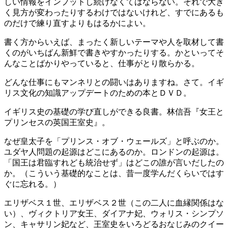
しい情報をインプットし続けなくてはならない。それで大き
く見方が変わったりするわけではないけれど、すでにあるも
のだけで練り直すよりもはるかによい。
書く方からいえば、まったく新しいテーマや人を取材して書
くのがいちばん新鮮で書きやすかったりする。かといってそ
んなことばかりやっていると、仕事がとり散らかる。
どんな仕事にもマンネリとの闘いはありますね。さて。イギ
リス文化の知識アップデートのための本とＤＶＤ。
イギリス史の基礎の学び直しができる良書。林信吾『女王と
プリンセスの英国王室史』。
なぜ皇太子を「プリンス・オブ・ウェールズ」と呼ぶのか。
ユダヤ人問題の起源はどこにあるのか。ロンドンの起源は。
「国王は君臨すれども統治せず」はどこの誰が言いだしたの
か。（こういう基礎的なことは、昔一度学んだくらいではす
ぐに忘れる。）
エリザベス１世、エリザベス２世（この二人に血縁関係はな
い）、ヴィクトリア女王、ダイアナ妃、ウォリス・シンプソ
ン、キャサリン妃など、王室史をいろどるおなじみのクイー