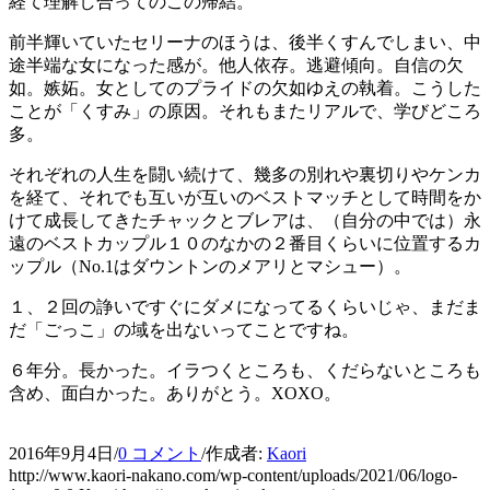
経て理解し合ってのこの帰結。
前半輝いていたセリーナのほうは、後半くすんでしまい、中
途半端な女になった感が。他人依存。逃避傾向。自信の欠
如。嫉妬。女としてのプライドの欠如ゆえの執着。こうした
ことが「くすみ」の原因。それもまたリアルで、学びどころ
多。
それぞれの人生を闘い続けて、幾多の別れや裏切りやケンカ
を経て、それでも互いが互いのベストマッチとして時間をか
けて成長してきたチャックとブレアは、（自分の中では）永
遠のベストカップル１０のなかの２番目くらいに位置するカ
ップル（No.1はダウントンのメアリとマシュー）。
１、２回の諍いですぐにダメになってるくらいじゃ、まだま
だ「ごっこ」の域を出ないってことですね。
６年分。長かった。イラつくところも、くだらないところも
含め、面白かった。ありがとう。XOXO。
2016年9月4日
/
0 コメント
/
作成者:
Kaori
http://www.kaori-nakano.com/wp-content/uploads/2021/06/logo-