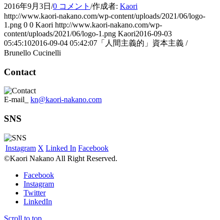
2016年9月3日
/
0 コメント
/
作成者:
Kaori
http://www.kaori-nakano.com/wp-content/uploads/2021/06/logo-
1.png
0
0
Kaori
http://www.kaori-nakano.com/wp-
content/uploads/2021/06/logo-1.png
Kaori
2016-09-03
05:45:10
2016-09-04 05:42:07
「人間主義的」資本主義 /
Brunello Cucinelli
Contact
E-mail_
kn@kaori-nakano.com
SNS
Instagram
X
Linked In
Facebook
©Kaori Nakano All Right Reserved.
Facebook
Instagram
Twitter
LinkedIn
Scroll to top