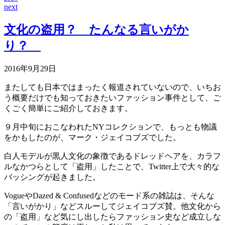
next
文化の盗用？ たんなる言いがか
り？
2016年9月29日
またしても日本ではまったく報道されていないので、いちお
う概要だけでも知っておきたいファッション事件として、ご
くごく簡単にご紹介しておきます。
９月中旬におこなわれたNYコレクションで、もっとも物議
をかもしたのが、マーク・ジェイコブズでした。
白人モデルが黒人文化の象徴であるドレッドヘアを、カラフ
ルなかつらとして「盗用」したことで、Twitter上で大々的な
バッシングが起きました。
VogueやDazed & Confusedなどのモード系の雑誌は、そんな
「言いがかり」などスルーしてジェイコブズ賛。他文化から
の「盗用」など気にし出したらファッション史など成立しな