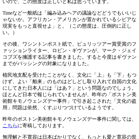
いので、この態度は正しいと私は思っています。
Timeなど一般紙は「編み込みヘアの議論などどうでもいいじ
ゃないか。アフリカン・アメリカンが置かれているシビアな
現実をもっと直視せよ」と。（この態度は、圧倒的に正し
い。）
その後、ワシントンポスト紙で、ピュリッツアー賞受賞のフ
ァッションライター、ロビン・ギヴァンが、マーク・ジェイ
コブズを擁護する記事を書きました。すると今度はギヴァン
までがバッシングの対象になりました。
植民地支配を受けたことがなく、文化に「上」も「下」もつ
けず、よい「舶来」のものはどしどし取り入れて自国の文化
にしてきた日本人には「はあ？」という問題なのでしょう。
ほとんど日本で報じられていませんが、昨年の「ボストン美
術館キモノウェンズデー事件」で引き起こされた「文化の盗
用」問題は依然、くすぶりつづけているようです。
昨年のボストン美術館キモノウェンズデー事件に関しては、
こちら
に寄稿しております。
無理解と不寛容は日本ばかりでなく、もっとも愛と寛容の世