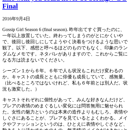
Final
2016年9月4日
Gossip Girl Season 6 (final season). 昨年出てすぐ買ったのに、
一年以上放置していた。終わってしまうのがとにかくいや
で、後回し後回しにしてようやく決着をつけるような思いで
観了。以下、感想と呼べるほどのものでもなく、印象のラン
ダムなメモです。ネタバレがありますので、これからご覧に
なる方は読まないでください。
シーズン１から６年。６年で人も状況もこれだけ変わるの
か。キャストの成長とともに俳優も成長していて、感無量。
（比べるところではないけれど、私も６年前とは別人だ。状
況も激変した。）
キャストそれぞれに個性があって、みんな好きなんだけど、
ブレアの表情のめまぐるしい変化には問答無用に魅せられ
た。女性の魅力というのは本来の造作よりもむしろ、表情や
しぐさにあることが、ブレアを見ているとよくわかる。メイ
クやファッションというのは、ひとえに表情やしぐさなど、