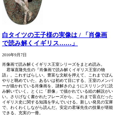
白タイツの王子様の実像は / 「肖像画
で読み解くイギリス……」
2016年9月7日
肖像画で読み解くイギリス王室シリーズをまとめ読み。
君塚直隆先生の『肖像画で読み解くイギリス王室の物
語』。これすばらしい。豊富な文献を押えて、これまでぼん
やりと眺めていた、あるいは初めて目にする、王室のメンバ
ーが描かれている肖像画を、謎解きのようにスリリングに読
み解いていく。とくに「群像」で描かれている絵の解説がい
い。さりげなく書かれたフレーズから、これまで盲点だった
イギリス史に関する知識を学んでいける。新しい発見の宝庫
で、わくわくしながら読んだ。安定の君塚先生の技量が堪能
できる、充実の一冊。