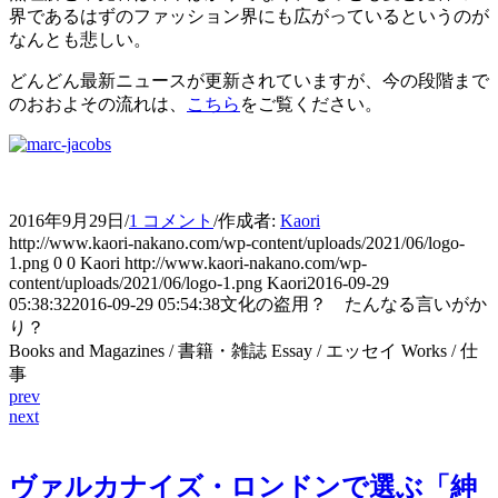
界であるはずのファッション界にも広がっているというのが
なんとも悲しい。
どんどん最新ニュースが更新されていますが、今の段階まで
のおおよその流れは、
こちら
をご覧ください。
2016年9月29日
/
1 コメント
/
作成者:
Kaori
http://www.kaori-nakano.com/wp-content/uploads/2021/06/logo-
1.png
0
0
Kaori
http://www.kaori-nakano.com/wp-
content/uploads/2021/06/logo-1.png
Kaori
2016-09-29
05:38:32
2016-09-29 05:54:38
文化の盗用？ たんなる言いがか
り？
Books and Magazines / 書籍・雑誌 Essay / エッセイ Works / 仕
事
prev
next
ヴァルカナイズ・ロンドンで選ぶ「紳