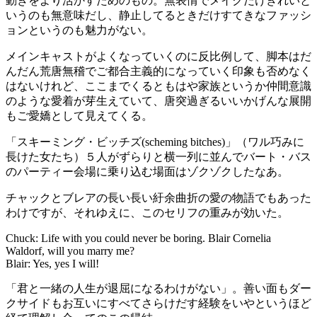
動きをより活かすためのもの。無表情でメイクだけきれいと
いうのも無意味だし、静止してるときだけすてきなファッシ
ョンというのも魅力がない。
メインキャストがよくなっていくのに反比例して、脚本はだ
んだん荒唐無稽でご都合主義的になっていく印象も否めなく
はないけれど、ここまでくるともはや家族というか仲間意識
のような愛着が芽生えていて、唐突過ぎるいいかげんな展開
もご愛嬌として見えてくる。
「スキーミング・ビッチズ(scheming bitches)」（ワル巧みに
長けた女たち）５人がずらりと横一列に並んでバート・バス
のパーティー会場に乗り込む場面はゾクゾクしたなあ。
チャックとブレアの長い長い紆余曲折の愛の物語でもあった
わけですが、それゆえに、このセリフの重みが効いた。
Chuck: Life with you could never be boring. Blair Cornelia
Waldorf, will you marry me?
Blair: Yes, yes I will!
「君と一緒の人生が退屈になるわけがない」。善い面もダー
クサイドもお互いにすべてさらけだす経験をいやというほど