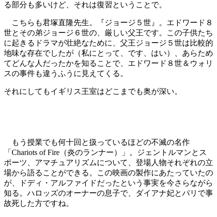
る部分も多いけど、それは復習ということで。
こちらも君塚直隆先生。『ジョージ５世』。エドワード８
世とその弟ジョージ６世の、厳しい父王です。この子供たち
に起きるドラマが壮絶なために、父王ジョージ５世は比較的
地味な存在でしたが（私にとって、です、はい）、あらため
てどんな人だったかを知ることで、エドワード８世＆ウォリ
スの事件も違うふうに見えてくる。
それにしてもイギリス王室はどこまでも奥が深い。
もう授業でも何十回と扱っているほどの不滅の名作
「Chariots of Fire（炎のランナー）」。ジェントルマンとス
ポーツ、アマチュアリズムについて、登場人物それぞれの立
場から語ることができる。この映画の製作にあたっていたの
が、ドディ・アルファイドだったという事実を今さらながら
知る。ハロッズのオーナーの息子で、ダイアナ妃とパリで事
故死した方ですね。