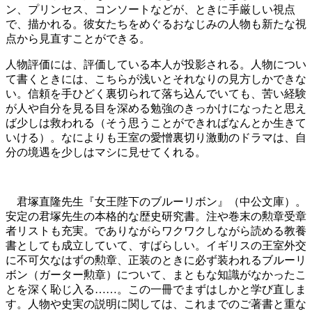
ン、プリンセス、コンソートなどが、ときに手厳しい視点
で、描かれる。彼女たちをめぐるおなじみの人物も新たな視
点から見直すことができる。
人物評価には、評価している本人が投影される。人物につい
て書くときには、こちらが浅いとそれなりの見方しかできな
い。信頼を手ひどく裏切られて落ち込んでいても、苦い経験
が人や自分を見る目を深める勉強のきっかけになったと思え
ば少しは救われる（そう思うことができればなんとか生きて
いける）。なによりも王室の愛憎裏切り激動のドラマは、自
分の境遇を少しはマシに見せてくれる。
君塚直隆先生『女王陛下のブルーリボン』（中公文庫）。
安定の君塚先生の本格的な歴史研究書。注や巻末の勲章受章
者リストも充実。でありながらワクワクしながら読める教養
書としても成立していて、すばらしい。イギリスの王室外交
に不可欠なはずの勲章、正装のときに必ず装われるブルーリ
ボン（ガーター勲章）について、まともな知識がなかったこ
とを深く恥じ入る……。この一冊でまずはしかと学び直しま
す。人物や史実の説明に関しては、これまでのご著書と重な