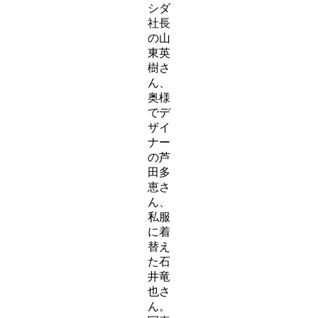
シダ
社長
の山
東英
樹さ
ん、
奥様
でデ
ザイ
ナー
の芦
田多
恵さ
ん、
私服
に着
替え
た石
井竜
也さ
ん。