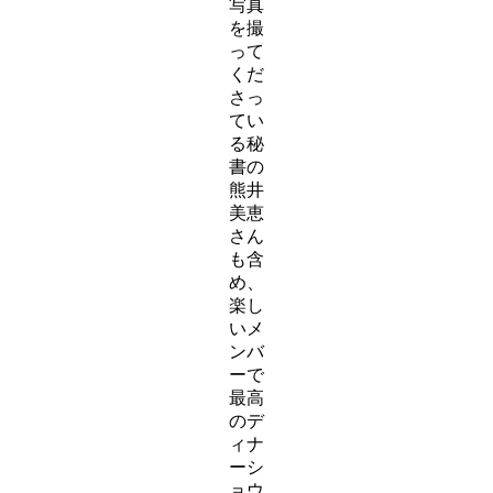
写真
を撮
って
くだ
さっ
てい
る秘
書の
熊井
美恵
さん
も含
め、
楽し
いメ
ンバ
ーで
最高
のデ
ィナ
ーシ
ョウ