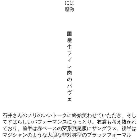
には
感激
国
産
牛
フ
ィ
レ
肉
の
パ
ヴ
ェ
石井さんのノリのいいトークに終始笑わせていただき、そし
てすばらしいパフォーマンスにうっとり。衣裳も考え抜かれ
ており、前半は赤ベースの変形燕尾服にサングラス、後半は
マジシャンのような大胆な非対称型のブラックフォーマル