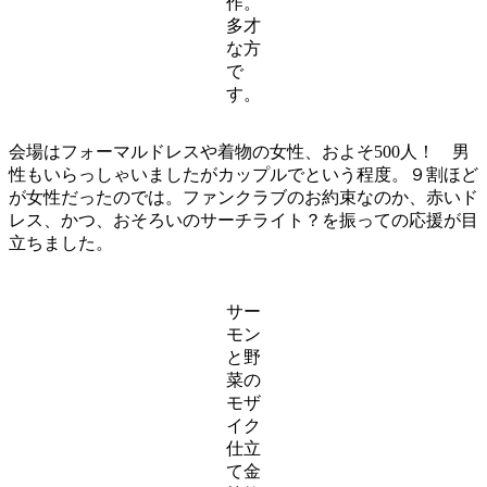
作。
多才
な方
で
す。
会場はフォーマルドレスや着物の女性、およそ500人！ 男
性もいらっしゃいましたがカップルでという程度。９割ほど
が女性だったのでは。ファンクラブのお約束なのか、赤いド
レス、かつ、おそろいのサーチライト？を振っての応援が目
立ちました。
サー
モン
と野
菜の
モザ
イク
仕立
て金