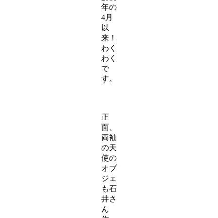
年の
4月
以
来！
わく
わく
で
す。
正
面、
両袖
の天
使の
オブ
ジェ
も石
井さ
ん