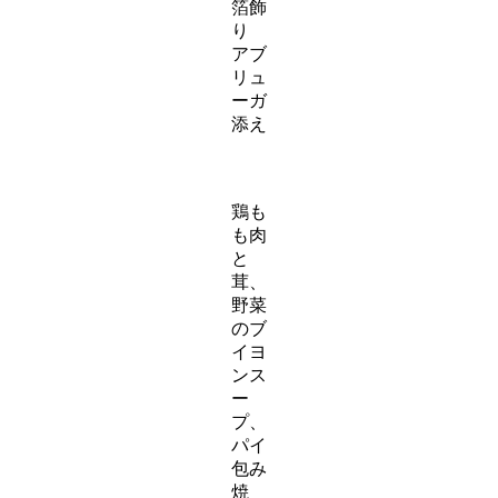
箔飾
り
アブ
リュ
ーガ
添え
鶏も
も肉
と
茸、
野菜
のブ
イヨ
ンス
ー
プ、
パイ
包み
焼