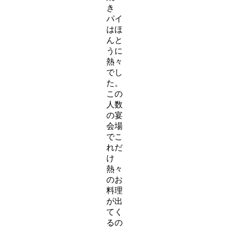
き
パイ
はほ
んと
うに
熱々
でし
た。
この
人数
の宴
会場
でこ
れだ
け
熱々
のお
料理
が出
てく
るの