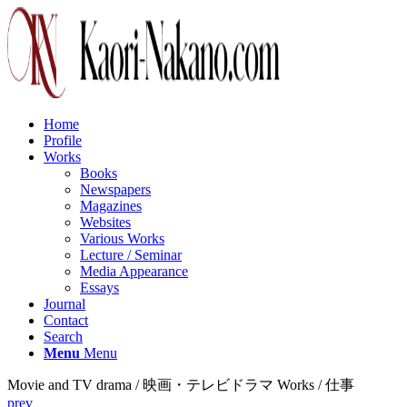
Home
Profile
Works
Books
Newspapers
Magazines
Websites
Various Works
Lecture / Seminar
Media Appearance
Essays
Journal
Contact
Search
Menu
Menu
Movie and TV drama / 映画・テレビドラマ Works / 仕事
prev