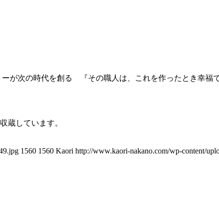
アリーが次の時代を創る 『その職人は、これを作ったとき幸福
収蔵しています。
49.jpg
1560
1560
Kaori
http://www.kaori-nakano.com/wp-content/upl