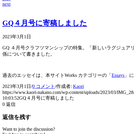
next
GQ４月号に寄稿しました
2023年3月1日
GQ ４月号クラフツマンシップの特集。「新しいラグジュ
係について書きました。
過去のエッセイは、本サイトWorks カテゴリーの「
Essays
」に
2023年3月1日
/
0 コメント
/
作成者:
Kaori
https://www.kaori-nakano.com/wp-content/uploads/2023/03/IMG_28
10:03:52
GQ４月号に寄稿しました
0
返信
返信を残す
Want to join the discussion?