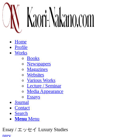
Home
Profile
Works
Books
Newspapers
Magazines
Websites
Various Works
Lecture / Seminar
Media Appearance
Essays
Journal
Contact
Search
Menu
Menu
Essay / エッセイ Luxury Studies
prev