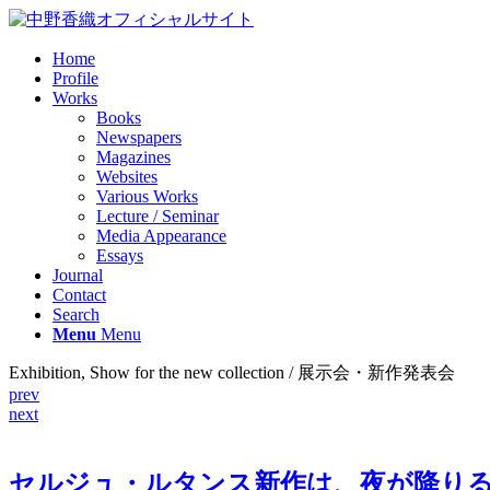
Home
Profile
Works
Books
Newspapers
Magazines
Websites
Various Works
Lecture / Seminar
Media Appearance
Essays
Journal
Contact
Search
Menu
Menu
Exhibition, Show for the new collection / 展示会・新作発表会
prev
next
セルジュ・ルタンス新作は、夜が降り