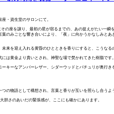
銀座・資生堂のサロンにて。
 昼が静かにその座を譲り、最初の星が宿るまでの、あの捉えがたい
言葉のみごとな響き合いにより、「夜」に向かうかなしみとあ
、未来を迎え入れる黄昏のひとときを香りにすると、こうなる
代には黄金より貴いとされ、神聖な場で焚かれてきた樹脂です
モーキーなアンバーレザー、シダーウッドとパチュリが奥行き
一つの物語として構想され、言葉と香りが互いを照らし合うよ
制と大胆さのあいだの緊張感が、ここにも確かにあります。