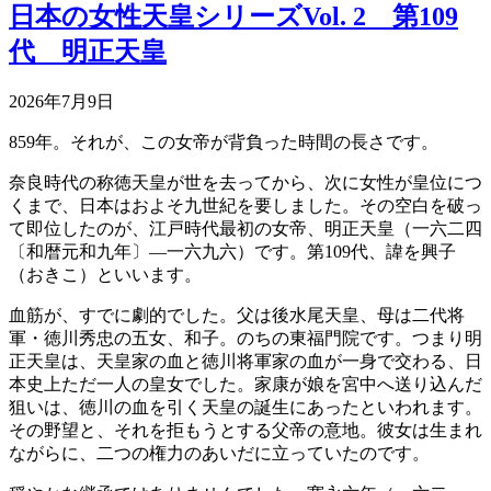
日本の女性天皇シリーズVol. 2 第109
代 明正天皇
2026年7月9日
859年。それが、この女帝が背負った時間の長さです。
奈良時代の称徳天皇が世を去ってから、次に女性が皇位につ
くまで、日本はおよそ九世紀を要しました。その空白を破っ
て即位したのが、江戸時代最初の女帝、明正天皇（一六二四
〔和暦元和九年〕―一六九六）です。第109代、諱を興子
（おきこ）といいます。
血筋が、すでに劇的でした。父は後水尾天皇、母は二代将
軍・徳川秀忠の五女、和子。のちの東福門院です。つまり明
正天皇は、天皇家の血と徳川将軍家の血が一身で交わる、日
本史上ただ一人の皇女でした。家康が娘を宮中へ送り込んだ
狙いは、徳川の血を引く天皇の誕生にあったといわれます。
その野望と、それを拒もうとする父帝の意地。彼女は生まれ
ながらに、二つの権力のあいだに立っていたのです。