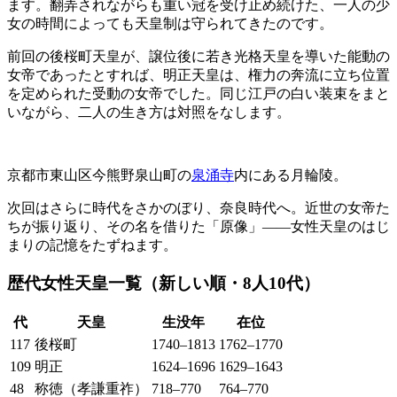
ます。翻弄されながらも重い冠を受け止め続けた、一人の少
女の時間によっても天皇制は守られてきたのです。
前回の後桜町天皇が、譲位後に若き光格天皇を導いた能動の
女帝であったとすれば、明正天皇は、権力の奔流に立ち位置
を定められた受動の女帝でした。同じ江戸の白い装束をまと
いながら、二人の生き方は対照をなします。
京都市東山区今熊野泉山町の
泉涌寺
内にある月輪陵。
次回はさらに時代をさかのぼり、奈良時代へ。近世の女帝た
ちが振り返り、その名を借りた「原像」——女性天皇のはじ
まりの記憶をたずねます。
歴代女性天皇一覧（新しい順・8人10代）
代
天皇
生没年
在位
117
後桜町
1740–1813
1762–1770
109
明正
1624–1696
1629–1643
48
称徳（孝謙重祚）
718–770
764–770