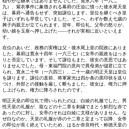
穏やかな継承ではありませんでした。寛永六年（一六二
九）、紫衣事件に象徴される幕府の圧迫に憤った後水尾天皇
は、幕府へ通告もせず、突如譲位します。皇位を継ぐべき皇
子はいずれも早世していました。そこへ、わずか数え七歳の
興子内親王が立てられます。翌年、即位礼。父帝の怒りが、
幼い娘を玉座へ押し上げた——それが実相に近いといえま
す。
在位のあいだ、政務の実権は父・後水尾上皇の院政にありま
した。幕府は寛永十四年（一六三七）に女帝の親政をはっき
りと否定しています。そして譲位もまた、彼女の意思ではあ
りませんでした。母・東福門院の意向で異母弟が儲君に立て
られ、寛永二十年（一六四三）、二十一歳の明正天皇は皇位
を譲ります。譲位の直前、将軍家光は四か条の黒印状を送り
つけ、外部との接触を厳しく断ちました。彼女は、権力に押
し上げられ、権力に降ろされたのです。
明正天皇の即位礼で用いられたのは、白綾の礼服でした。男
性天皇の礼服が、龍などの十二章を刺繍でまとう鮮烈な赤で
あったのに対し、女帝のそれは白綾に文様がありません。な
ぜ白なのか。天皇の礼服が赤の十二章と定まって以降、女帝
の即位が長く絶えていたため、はるか奈良時代・称徳天皇の