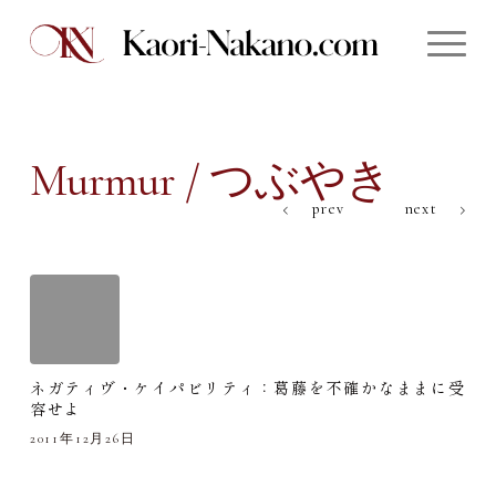
Murmur / つぶやき
prev
next
ネガティヴ・ケイパビリティ：葛藤を不確かなままに受
容せよ
2011年12月26日