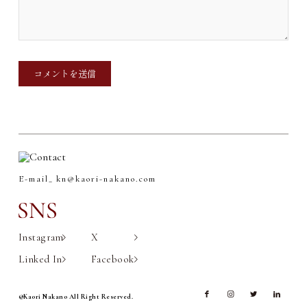
E-mail_
kn@kaori-nakano.com
Instagram
X
Linked In
Facebook
©Kaori Nakano All Right Reserved.