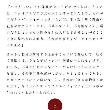
「ハッとした。人に偉業をなしとげさせるもの、とりわ
け、シェイクスピアがたっぷりと持っていたもの、それが
ネガティヴ・ケイパビリティなのだ。手っ取り早く理由や
正解を求めることなく、不確かなこと、不可解なこと、疑
いだらけといった状態のなかに人がとどまることができる
ときに見出される能力、それがネガティヴ・ケイパビリテ
ィである」
さっさと自分が納得する理屈をくっつけて安心して、明る
く前進する。そんなポジ・シンも結構かもしれないけど、
むしろ、不確かでわからないことだらけのことをまるごと
受容し、その不可解の渦中にがっつりととどまってみる。
ネガ・ケパ（ひどい略だな…）。それができる辛抱強さか
らこそ、なにかホンモノのクリエイティビティというのが
生まれてくるのかもしれない。
0