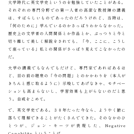
大学時代に英文学史というのを勉強していたことがある。
それぞれの専門分野での第一人者の高潔な教授陣の講義
は、すばらしいものであったのだろうけれど、当時は、
「何のために」学んでいるのかさっぱりわからなかった。
歴史上の文学者の人間関係とか作品とか、ぷっつりと今と
切り離して美しく解説をされても、「今、ここに、こうし
て座っている」私との関係がさっぱり見えてこなかったの
だ。
大学の講義でもなんでもだけど、専門家であればあるほ
ど、目の前の聴衆の「今の問題」とのかかわりを（本人が
きちんと感じ取るように）示唆してあげなきゃ、モチベー
ションも高まらないし、学習効果も上がらないのだと思
う。自戒をこめて。
で、英文学史である。３０年たった今なら、ようやく腑に
落ちて理解できることがたくさんでてきた。そのなかのひ
とつが、ジョン・キーツが表現した、Negative
Capability ということば。