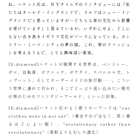
ね。ハケット氏は、ＮＹタイムズのインタビューには「私
たちはオールド・イングランドで、ラルフはニュー・イン
グランドだと思っていますが―どちらも昔の文化から影響
を受けています」と答えているが。いずれにせよ、どこに
もない古き良きイギリス文化がソースになっている。カン
トリー・ミーツ・シティの夢の国。これ、男のファッショ
ンを考えるうえで、とても興味深い事実。
[E:diamond]ハケットが展開する世界は、ベントレー、
ポロ、自転車、ピクニック、ボウタイ、スパニエル犬、ト
ップハット、そしてオーダーメイドの旅行鞄……。こうい
う世界に連れて行かれ、そこでどっぷり迷い込みたい現代
の男のためのファンタジーワールド、といった印象。
[E:diamond]ハケット氏がよく使うキーワードは "our
clothes wear in not out".（着古すのではなく、長く着
るほどによい服）、"evolutionary rather than
revolutionary"（革新よりもむしろ進化）