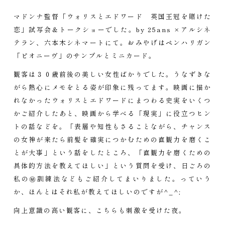
マドンナ監督「ウォリスとエドワード 英国王冠を賭けた
恋」試写会＆トークショーでした。by 25ans ×アルシネ
テラン、六本木シネマートにて。おみやげはペンハリガン
「ピオニーヴ」のサンプルとミニカード。
観客は３０歳前後の美しい女性ばかりでした。うなずきな
がら熱心にメモをとる姿が印象に残ってます。映画に描か
れなかったウォリスとエドワードにまつわる史実をいくつ
かご紹介したあと、映画から学べる「現実」に役立つヒン
トの話などを。「表層や知性もさることながら、チャンス
の女神が来たら前髪を確実につかむための直観力を磨くこ
とが大事」という話をしたところ、「直観力を磨くための
具体的方法を教えてほしい」という質問を受け、日ごろの
私の㊙訓練法などもご紹介してまいりました。っていう
か、ほんとはそれ私が教えてほしいのですが^_^;
向上意識の高い観客に、こちらも刺激を受けた夜。