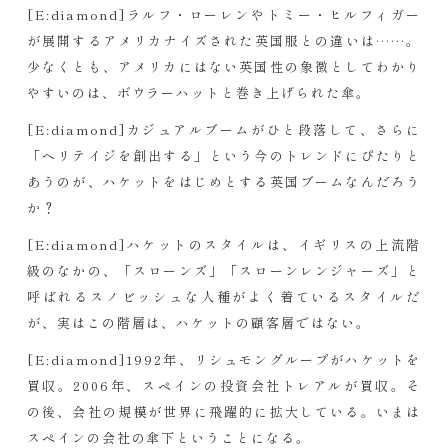
[E:diamond]ラルフ・ローレンやトミー・ヒルフィガー
が展開するアメリカナイズされた英国服との違いは……。
少なくとも、アメリカにはない英国性の象徴としてわかり
やすいのは、ボウラーハットと巻き上げられた傘。
[E:diamond]カジュアルブームがひと段落して、さらに
「ヘリテイジを創出する」という今のトレンドにぴたりと
あうのが、ハケットをはじめとする英国ブームなんだろう
か？
[E:diamond]ハケットのスタイルは、イギリスの上流階
級のなかの、「スローンズ」「スローンレンジャーズ」と
呼ばれるスノビッシュな人種がよく着ているスタイルだ
が、実はこの階層は、ハケットの顧客層ではない。
[E:diamond]1992年、リシュモングループがハケットを
買収。2006年、スペインの投資会社トレアルが買収。そ
の後、会社の規模が世界に飛躍的に拡大している。いまは
スペインの会社の傘下ということになる。