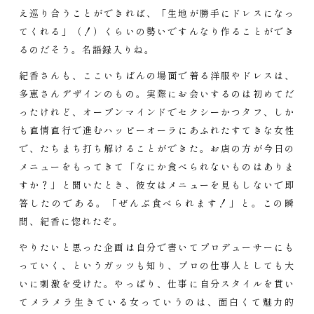
え巡り合うことができれば、「生地が勝手にドレスになっ
てくれる」（！）くらいの勢いですんなり作ることができ
るのだそう。名語録入りね。
紀香さんも、ここいちばんの場面で着る洋服やドレスは、
多恵さんデザインのもの。実際にお会いするのは初めてだ
ったけれど、オープンマインドでセクシーかつタフ、しか
も直情直行で進むハッピーオーラにあふれたすてきな女性
で、たちまち打ち解けることができた。お店の方が今日の
メニューをもってきて「なにか食べられないものはありま
すか？」と聞いたとき、彼女はメニューを見もしないで即
答したのである。「ぜんぶ食べられます！」と。この瞬
間、紀香に惚れたぞ。
やりたいと思った企画は自分で書いてプロデューサーにも
っていく、というガッツも知り、プロの仕事人としても大
いに刺激を受けた。やっぱり、仕事に自分スタイルを貫い
てメラメラ生きている女っていうのは、面白くて魅力的