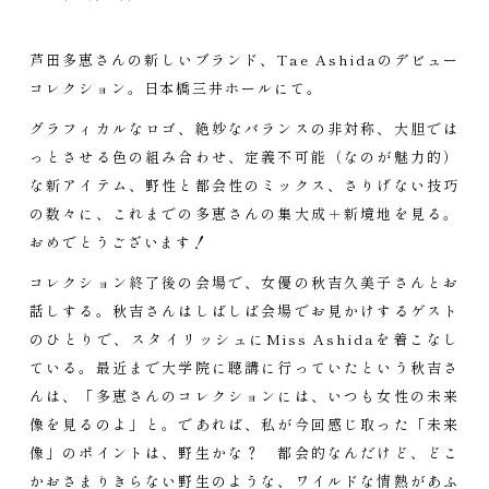
芦田多恵さんの新しいブランド、Tae Ashidaのデビュー
コレクション。日本橋三井ホールにて。
グラフィカルなロゴ、絶妙なバランスの非対称、大胆では
っとさせる色の組み合わせ、定義不可能（なのが魅力的）
な新アイテム、野性と都会性のミックス、さりげない技巧
の数々に、これまでの多恵さんの集大成＋新境地を見る。
おめでとうございます！
コレクション終了後の会場で、女優の秋吉久美子さんとお
話しする。秋吉さんはしばしば会場でお見かけするゲスト
のひとりで、スタイリッシュにMiss Ashidaを着こなし
ている。最近まで大学院に聴講に行っていたという秋吉さ
んは、「多恵さんのコレクションには、いつも女性の未来
像を見るのよ」と。であれば、私が今回感じ取った「未来
像」のポイントは、野生かな？ 都会的なんだけど、どこ
かおさまりきらない野生のような、ワイルドな情熱があふ