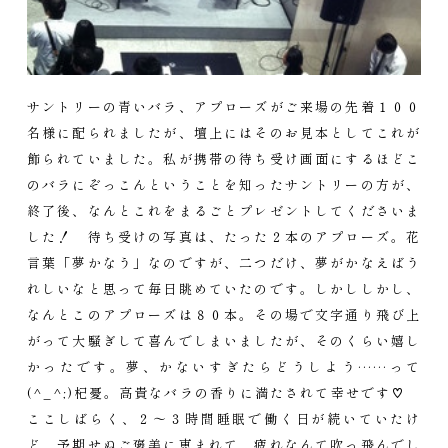
サントリーの青いバラ、アプローズがご来場の先着１００
名様に配られましたが、壇上にはそのお見本としてこれが
飾られていました。私が携帯の待ち受け画面にするほどこ
のバラにぞっこんということを知ったサントリーの方が、
終了後、なんとこれをまるごとプレゼントしてくださいま
した！ 待ち受けの写真は、たった２本のアプローズ。花
言葉「夢かなう」なのですが、二つだけ、夢がかなえばう
れしいなと思って毎日眺めていたのです。しかししかし、
なんとこのアプローズは８０本。その場で文字通り飛び上
がって大騒ぎして喜んでしまいましたが、そのくらい嬉し
かったです。夢、かないすぎたらどうしよう……って
(^_^;)杞憂。高貴なバラの香りに満たされて幸せです♡
ここしばらく、２～３時間睡眠で働く日が続いていたけ
ど、予期せぬご褒美に恵まれて、疲れなんて吹っ飛んでし