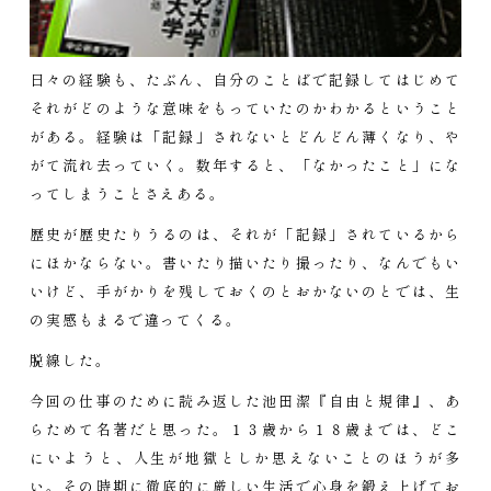
日々の経験も、たぶん、自分のことばで記録してはじめて
それがどのような意味をもっていたのかわかるということ
がある。経験は「記録」されないとどんどん薄くなり、や
がて流れ去っていく。数年すると、「なかったこと」にな
ってしまうことさえある。
歴史が歴史たりうるのは、それが「記録」されているから
にほかならない。書いたり描いたり撮ったり、なんでもい
いけど、手がかりを残しておくのとおかないのとでは、生
の実感もまるで違ってくる。
脱線した。
今回の仕事のために読み返した池田潔『自由と規律』、あ
らためて名著だと思った。１３歳から１８歳までは、どこ
にいようと、人生が地獄としか思えないことのほうが多
い。その時期に徹底的に厳しい生活で心身を鍛え上げてお