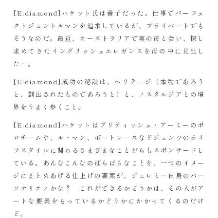
[E:diamond]ハケット氏は養子だった。仕事でパーフェ
クトジェントルマンを追求しているが、プライベートでも
そうなのだ。最近、オーストラリアで実の母と会い、探し
求めてきたイングリッシュエレガンスを母の中に見出し
た…。
[E:diamond]成功の秘訣は、ヘリテージ（本物であろう
と、創出されたものであろうと）と、ノスタルジアとの境
界をうまく歩くこと。
[E:diamond]ハケットはブリティッシュ・アーミーのポ
ロチームや、ル・マン、ボートレースなどジェンツのライ
フスタイルに関わるさまざまなことがらもスポンサードし
ている。あんなこんなのばらばらなことを、一つのイメー
ジにまとめあげる仕上げの要素が、ジェレミー自身のパー
ソナリティかな？ これができるかどうかは、その人がア
ートな要素をもっているかどうかにかかってくるのだけ
ど。