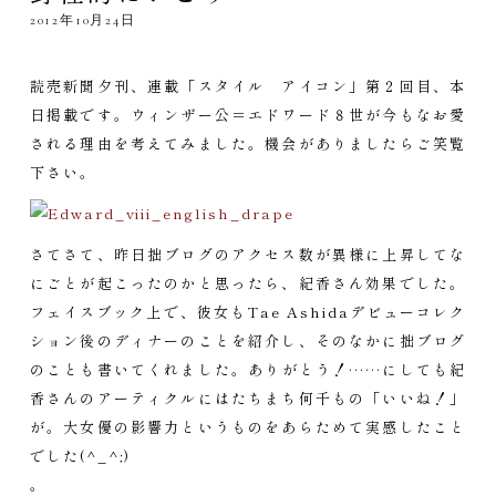
2012年10月24日
読売新聞夕刊、連載「スタイル アイコン」第２回目、本
日掲載です。ウィンザー公＝エドワード８世が今もなお愛
される理由を考えてみました。機会がありましたらご笑覧
下さい。
さてさて、昨日拙ブログのアクセス数が異様に上昇してな
にごとが起こったのかと思ったら、紀香さん効果でした。
フェイスブック上で、彼女もTae Ashidaデビューコレク
ション後のディナーのことを紹介し、そのなかに拙ブログ
のことも書いてくれました。ありがとう！……にしても紀
香さんのアーティクルにはたちまち何千もの「いいね！」
が。大女優の影響力というものをあらためて実感したこと
でした(^_^;)
。