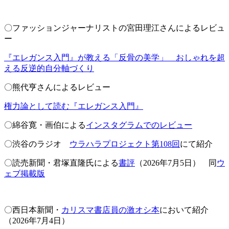
〇ファッションジャーナリストの宮田理江さんによるレビュ
ー
『エレガンス入門』が教える「反骨の美学」 おしゃれを超
える反逆的自分軸づくり
〇熊代亨さんによるレビュー
権力論として読む『エレガンス入門』
〇綿谷寛・画伯による
インスタグラムでのレビュー
〇渋谷のラジオ
ウラハラプロジェクト第108回
にて紹介
〇読売新聞・君塚直隆氏による
書評
（2026年7月5日） 同
ウ
ェブ掲載版
〇西日本新聞・
カリスマ書店員の激オシ本
において紹介
（2026年7月4日）