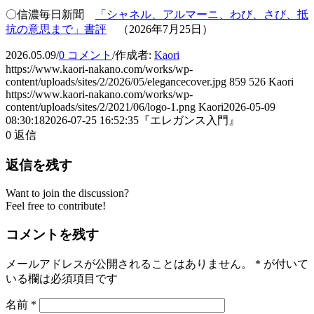
〇信濃毎日新聞
「シャネル、アルマーニ、わび、さび、抵
抗の意思まで」書評
（2026年7月25日）
2026.05.09
/
0 コメント
/
作成者:
Kaori
https://www.kaori-nakano.com/works/wp-
content/uploads/sites/2/2026/05/elegancecover.jpg
859
526
Kaori
https://www.kaori-nakano.com/works/wp-
content/uploads/sites/2/2021/06/logo-1.png
Kaori
2026-05-09
08:30:18
2026-07-25 16:52:35
『エレガンス入門』
0
返信
返信を残す
Want to join the discussion?
Feel free to contribute!
コメントを残す
メールアドレスが公開されることはありません。
*
が付いて
いる欄は必須項目です
名前
*