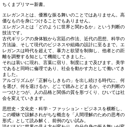
ちくまプリマー新書。
エレガンスとは、優雅な振る舞いのことではありません。高
価なものを身につけることでもありません。
エレガンスとは「どのように世界と関わるか」という判断の
技法です。
古代ギリシアの身体観から宮廷の作法、近代の思想、科学の
方法論、そして現代のビジネスや組織の設計に至るまで。エ
レガンスは時代を超えて、暴力と欲望を制御し、他者との距
離を調整する知として機能してきました。
それは装いに現れ、言葉に宿り、制度にまで及びます。美学
であると同時に倫理であり、社会を動かす力として働いてき
ました。
アルゴリズムが「正解らしきもの」を出し続ける時代に、何
を選び、何を退けるか。どこで踏みとどまるか。その判断の
一つひとつが、人の品格と関係の質を形づくり、ひいては社
会を変えていきます。
思想史・文化史・科学・ファッション・ビジネスを横断し、
この曖昧で誤解されがちな概念を「人間理解のための思考の
形式」として読み解く、前例のない試み。
読むほどに世界の見え方が変わり、自分自身の振る舞いが変