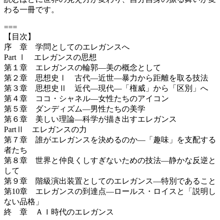
わる一冊です。
===
【目次】
序 章 学問としてのエレガンスへ
Part Ⅰ エレガンスの思想
第１章 エレガンスの輪郭―美の概念として
第２章 思想史Ⅰ 古代―近世―暴力から距離を取る技法
第３章 思想史Ⅱ 近代―現代―「権威」から「区別」へ
第４章 ココ・シャネル―女性たちのアイコン
第５章 ダンディズム―男性たちの美学
第６章 美しい理論―科学が描き出すエレガンス
PartⅡ エレガンスの力
第７章 誰がエレガンスを決めるのか―「趣味」を支配する
者たち
第８章 世界と仲良くしすぎないための技法―静かな反逆と
して
第９章 階級演出装置としてのエレガンス―特別であること
第10章 エレガンスの到達点―ロールス・ロイスと「説明し
ない品格」
終 章 ＡＩ時代のエレガンス