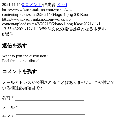
2021.11.11
/
0 コメント
/
作成者:
Kaori
https://www.kaori-nakano.com/works/wp-
content/uploads/sites/2/2021/06/logo-1.png
0
0
Kaori
https://www.kaori-nakano.com/works/wp-
content/uploads/sites/2/2021/06/logo-1.png
Kaori
2021-11-11
13:55:43
2021-12-11 13:59:34
文化の発信拠点となるホテル
0
返信
返信を残す
Want to join the discussion?
Feel free to contribute!
コメントを残す
メールアドレスが公開されることはありません。
*
が付いて
いる欄は必須項目です
名前
*
メール
*
サイト