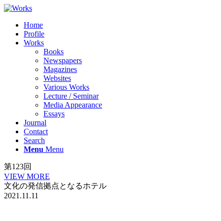
Home
Profile
Works
Books
Newspapers
Magazines
Websites
Various Works
Lecture / Seminar
Media Appearance
Essays
Journal
Contact
Search
Menu
Menu
第123回
VIEW MORE
文化の発信拠点となるホテル
2021.11.11