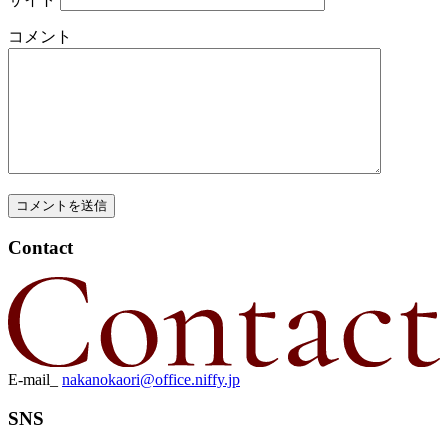
コメント
Contact
E-mail_
nakanokaori@office.niffy.jp
SNS