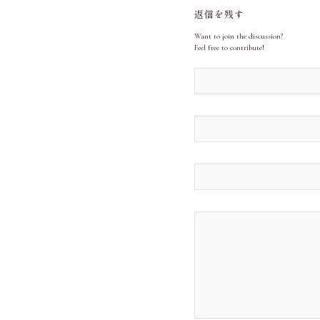
返信を残す
Want to join the discussion?
Feel free to contribute!