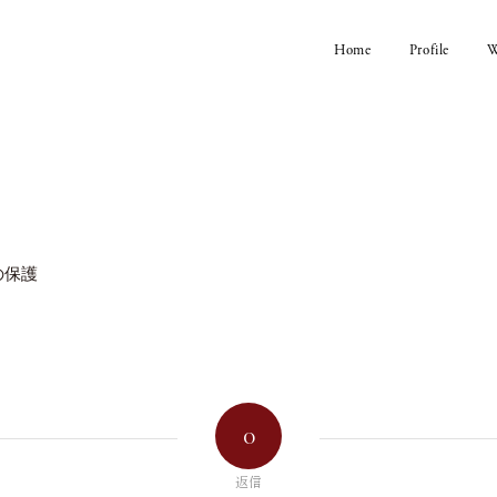
Home
Profile
W
の保護
0
返信