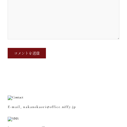
E-mail_
nakanokaori@office.niffy.jp