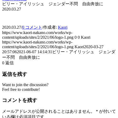
ビリー・アイリッシュ ジェンダー不問 自由奔放に
2020.03.27
2020.03.27
/
0 コメント
/
作成者:
Kaori
https://www.kaori-nakano.com/works/wp-
content/uploads/sites/2/2021/06/logo-1.png
0
0
Kaori
https://www.kaori-nakano.com/works/wp-
content/uploads/sites/2/2021/06/logo-1.png
Kaori
2020-03-27
20:57:06
2021-06-07 14:14:31
ビリー・アイリッシュ ジェンダ
ー不問 自由奔放に
0
返信
返信を残す
Want to join the discussion?
Feel free to contribute!
コメントを残す
メールアドレスが公開されることはありません。
*
が付いて
いる欄は必須項目です