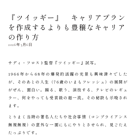
『ツイッギー』 キャリアプラン
を作成するよりも豊穣なキャリア
の作り方
2026年3月6日
サディ・フロスト監督『ツイッギー』試写。
1966年から68年の爆発的活躍の光景も興味津々でした
が、そのあとの人生（76歳のいまもフレッシュ）の展開が
がぜん、面白い。踊る、歌う、演技する、テレビのレギュ
ラー、何をやっても受賞級の超一流。その秘訣も示唆され
ます。
とりまく当時の著名人たちや社会事情（コンプライアンス
無視無視）の意外な一面にもにやりとさせられ、見ごたえ
たっぷりです。