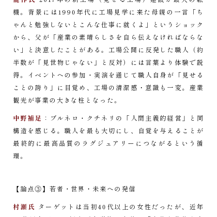
機。背景には1990年代に工場見学に来た母親の一言「ち
ゃんと勉強しないとこんな仕事に就くよ」というショック
から、父が「産業の素晴らしさを自ら伝えなければならな
い」と決意したことがある。工場公開に反発した職人（約
半数が「見世物じゃない」と反対）には言葉より体験で説
得。イベントへの参加・実演を通じて職人自身が「見せる
ことの誇り」に目覚め、工場の清潔感・意識も一変。産業
観光が事業の大きな柱となった。
中野補足
：ブルネロ・クチネリの「人間主義的経営」と同
構造を感じる。職人を最も大切にし、自覚を与えることが
最終的に最高品質のラグジュアリーにつながるという循
環。
【論点③】若者・世界・未来への発信
村瀬氏
ターゲットは当初40代以上の女性だったが、近年