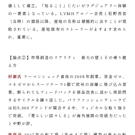
値として確立。「知ること」じたいがラグジュアリー体験
の一要素となっている。LVMHアルノー会長と松野長官
（当時）の面談以降、産地の名称は積極的に出すことが奨
励されている。産地固有のストーリーがますます求めら
れ、重要に。
【論点②】市場創造のリアリティ 最大の壁とその乗り越
え方
村瀬氏
リーマンショック直後の2008年創業。資金ゼロ、
コネゼロからスーツケース1個で欧州の店舗に飛び込み営
業。断られてもフィードバックを商品改良に活かし再訪問
するサイクルを繰り返した。パリファッションウィークで
は約5,000ブランドが競合する中、フィジカルな粘り強さ
で突破。「愛らしい図々しさ」が海外展開の突破力だった
と中野が評。
能作氏
2017年の新工場（見せる工場）建設が最大の転