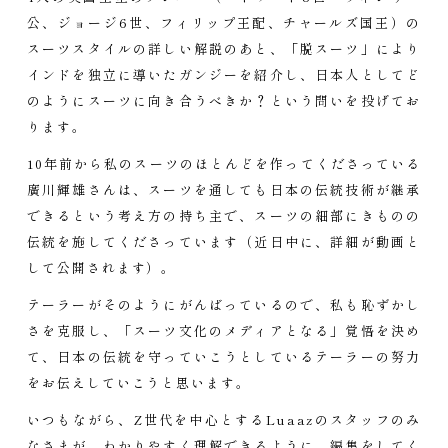
公、ジョージ6世、フィリップ王配、チャールズ国王）の
スーツスタイルの詳しい解説のあと、「脱スーツ」により
インドを独立に導いたガンジーを紹介し、日本人としてど
のようにスーツに向き合うべきか？という問いを投げてお
ります。
10年前から私のスーツのほとんどを作ってくださっている
廣川輝雄さんは、スーツを通しても日本の伝統技術が継承
できるという考え方の持ち主で、スーツの細部にきものの
伝統を施してくださっています（近日中に、詳細が動画と
して公開されます）。
テーラーがそのようにがんばっているので、私も恥ずかし
さを克服し、「スーツ文化のメディアとなる」覚悟を決め
て、日本の伝統を守っていこうとしているテーラーの努力
をお伝えしていこうと思います。
いつもながら、Z世代を中心とするLuaazのスタッフのみ
なさまが、わかりやすく理解できるように、編集をしてく