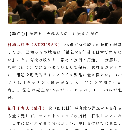
【論点①】伝統を「売れるもの」に変えた視点
村瀬弘行氏（SUZUSAN）
26歳で有松絞りの技術を継承
したが、当初からの戦略は「最初の5年間は日本で売らな
い」こと。有松の絞りを「素材・技術・用途」に分解し、
技術（絞り）だけを不変の核として保持、素材をカシミヤ
に、用途を現代的ライフスタイル製品に置き換えた。ペル
ソナは「キッチンに醤油がない人＝非アジア圏の生活
者」。現在は売上の55%がヨーロッパ、15〜20%が北
米。
能作千春氏（能作）
父（四代目）が真鍮の洋風ベルを作る
も全く売れず。セレクトショップの店員に相談したところ
「日本にはベルを使う文化がない、短冊を付けて文具にし