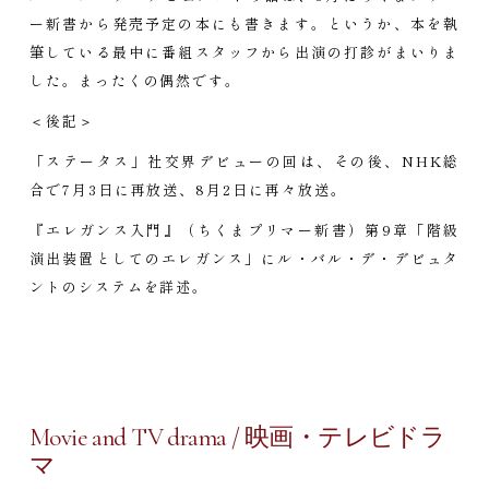
ー新書から発売予定の本にも書きます。というか、本を執
筆している最中に番組スタッフから出演の打診がまいりま
した。まったくの偶然です。
＜後記＞
「ステータス」社交界デビューの回は、その後、NHK総
合で7月3日に再放送、8月2日に再々放送。
『エレガンス入門』（ちくまプリマー新書）第9章「階級
演出装置としてのエレガンス」にル・バル・デ・デビュタ
ントのシステムを詳述。
Movie and TV drama / 映画・テレビドラ
マ