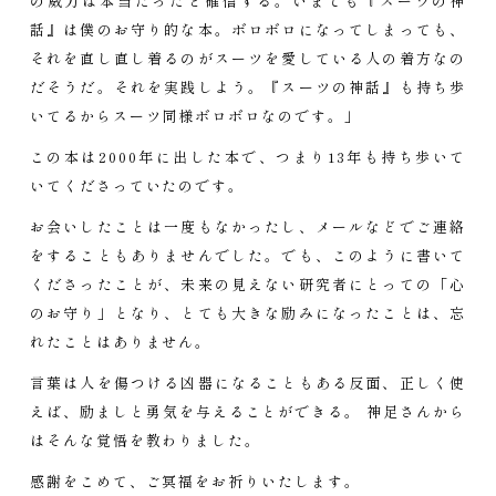
の威力は本当だったと確信する。いまでも『スーツの神
話』は僕のお守り的な本。ボロボロになってしまっても、
それを直し直し着るのがスーツを愛している人の着方なの
だそうだ。それを実践しよう。『スーツの神話』も持ち歩
いてるからスーツ同様ボロボロなのです。」
この本は2000年に出した本で、つまり13年も持ち歩いて
いてくださっていたのです。
お会いしたことは一度もなかったし、メールなどでご連絡
をすることもありませんでした。でも、このように書いて
くださったことが、未来の見えない研究者にとっての「心
のお守り」となり、とても大きな励みになったことは、忘
れたことはありません。
言葉は人を傷つける凶器になることもある反面、正しく使
えば、励ましと勇気を与えることができる。 神足さんから
はそんな覚悟を教わりました。
感謝をこめて、ご冥福をお祈りいたします。