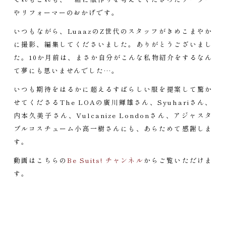
やリフォーマーのおかげです。
いつもながら、LuaazのZ世代のスタッフがきめこまやか
に撮影、編集してくださいました。ありがとうございまし
た。10か月前は、まさか自分がこんな私物紹介をするなん
て夢にも思いませんでした…。
いつも期待をはるかに超えるすばらしい服を提案して驚か
せてくださるThe LOAの廣川輝雄さん、Syuhariさん、
内本久美子さん、Vulcanize Londonさん、アジャスタ
ブルコスチューム小高一樹さんにも、あらためて感謝しま
す。
動画はこちらの
Be Suits! チャンネル
からご覧いただけま
す。