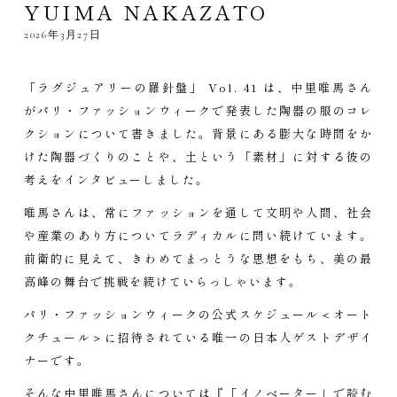
YUIMA NAKAZATO
2026年3月27日
「ラグジュアリーの羅針盤」 Vol. 41 は、中里唯馬さん
がパリ・ファッションウィークで発表した陶器の服のコレ
クションについて書きました。背景にある膨大な時間をか
けた陶器づくりのことや、土という「素材」に対する彼の
考えをインタビューしました。
唯馬さんは、常にファッションを通して文明や人間、社会
や産業のあり方についてラディカルに問い続けています。
前衛的に見えて、きわめてまっとうな思想をもち、美の最
高峰の舞台で挑戦を続けていらっしゃいます。
パリ・ファッションウィークの公式スケジュール＜オート
クチュール＞に招待されている唯一の日本人ゲストデザイ
ナーです。
そんな中里唯馬さんについては『「イノベーター」で読む