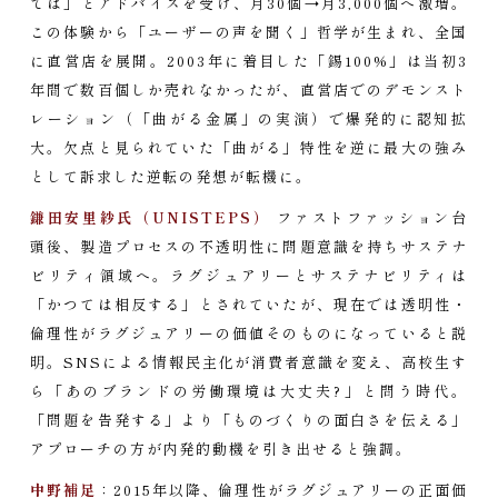
ては」とアドバイスを受け、月30個→月3,000個へ激増。
この体験から「ユーザーの声を聞く」哲学が生まれ、全国
に直営店を展開。2003年に着目した「錫100%」は当初3
年間で数百個しか売れなかったが、直営店でのデモンスト
レーション（「曲がる金属」の実演）で爆発的に認知拡
大。欠点と見られていた「曲がる」特性を逆に最大の強み
として訴求した逆転の発想が転機に。
鎌田安里紗氏（UNISTEPS）
ファストファッション台
頭後、製造プロセスの不透明性に問題意識を持ちサステナ
ビリティ領域へ。ラグジュアリーとサステナビリティは
「かつては相反する」とされていたが、現在では透明性・
倫理性がラグジュアリーの価値そのものになっていると説
明。SNSによる情報民主化が消費者意識を変え、高校生す
ら「あのブランドの労働環境は大丈夫?」と問う時代。
「問題を告発する」より「ものづくりの面白さを伝える」
アプローチの方が内発的動機を引き出せると強調。
中野補足
：2015年以降、倫理性がラグジュアリーの正面価