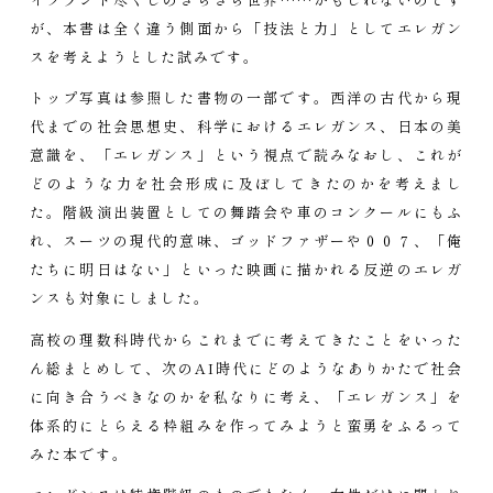
が、本書は全く違う側面から「技法と力」としてエレガン
スを考えようとした試みです。
トップ写真は参照した書物の一部です。西洋の古代から現
代までの社会思想史、科学におけるエレガンス、日本の美
意識を、「エレガンス」という視点で読みなおし、これが
どのような力を社会形成に及ぼしてきたのかを考えまし
た。階級演出装置としての舞踏会や車のコンクールにもふ
れ、スーツの現代的意味、ゴッドファザーや００７、「俺
たちに明日はない」といった映画に描かれる反逆のエレガ
ンスも対象にしました。
高校の理数科時代からこれまでに考えてきたことをいった
ん総まとめして、次のAI時代にどのようなありかたで社会
に向き合うべきなのかを私なりに考え、「エレガンス」を
体系的にとらえる枠組みを作ってみようと蛮勇をふるって
みた本です。