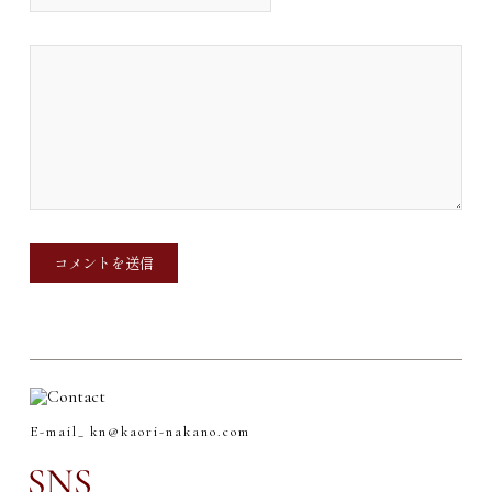
E-mail_
kn@kaori-nakano.com