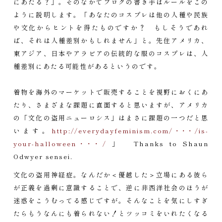
にあたる？」。そのなかでブログの書き手はルールをこの
ように説明します。「あなたのコスプレは他の人種や民族
や文化からヒントを得たものですか？ もしそうであれ
ば、それは人種差別かもしれません」と。先住アメリカ、
東アジア、日本やアラビアの伝統的な服のコスプレは、人
種差別にあたる可能性があるというのです。
着物を海外のマーケットで販売することを視野におくにあ
たり、さまざまな課題に直面すると思いますが、アメリカ
の「文化の盗用ニューロシス」はまさに課題の一つだと思
います。
http://everydayfeminism.com/･･･/is-
your-halloween･･･/
」 Thanks to Shaun
Odwyer sensei.
文化の盗用神経症。なんだか＜優越した＞立場にある彼ら
が正義を過剰に意識することで、逆に非西洋社会のほうが
迷惑をこうむってる感じですが。そんなことを気にしすぎ
たらもうなんにも着られない！とツッコミをいれたくなる