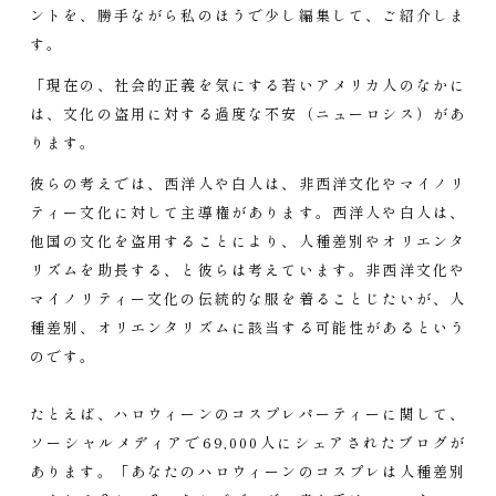
ントを、勝手ながら私のほうで少し編集して、ご紹介しま
す。
「現在の、
社会的正義を気にする若いアメリカ人のなかに
は、文化の盗用に対する過度な不安（ニューロシス）があ
ります。
彼らの考えでは、西洋人や白人は、非西洋文化やマイノリ
ティー文化に対して主導権があります。西洋人や白人は、
他国の文化を盗用することにより、人種差別やオリエンタ
リズムを助長する、と彼らは考えています。
非西洋文化や
マイノリティー文化の伝統的な服を着ることじたいが、人
種差別、オリエンタリズムに該当する可能性があるという
のです。
たとえば、ハロウィーンのコスプレパーティーに関して、
ソーシャルメディアで69,000人にシェアされたブログが
あります。「あなたのハロウィーンのコスプレは人種差別